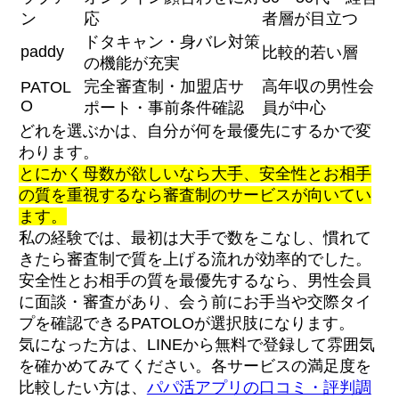
ン
応
者層が目立つ
ドタキャン・身バレ対策
paddy
比較的若い層
の機能が充実
完全審査制・加盟店サ
高年収の男性会
PATOL
O
ポート・事前条件確認
員が中心
どれを選ぶかは、自分が何を最優先にするかで変
わります。
とにかく母数が欲しいなら大手、安全性とお相手
の質を重視するなら審査制のサービスが向いてい
ます。
私の経験では、最初は大手で数をこなし、慣れて
きたら審査制で質を上げる流れが効率的でした。
安全性とお相手の質を最優先するなら、男性会員
に面談・審査があり、会う前にお手当や交際タイ
プを確認できるPATOLOが選択肢になります。
気になった方は、LINEから無料で登録して雰囲気
を確かめてみてください。各サービスの満足度を
比較したい方は、
パパ活アプリの口コミ・評判調