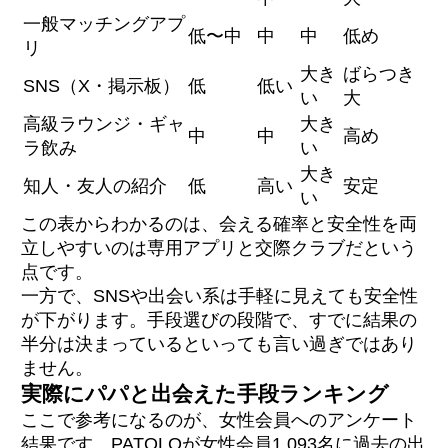
一般マッチングアプ
低〜中
中
中
低め
リ
大き
ばらつき
SNS（X・掲示板）
低
低い
い
大
高級ラウンジ・ギャ
大き
中
中
高め
ラ飲み
い
大き
知人・友人の紹介
低
高い
安定
い
この表からわかるのは、会える確率と安全性を両
立しやすいのは専用アプリと交際クラブだという
点です。
一方で、SNSや出会い系は手軽に見えても安全性
が下がります。手段選びの段階で、すでに結果の
半分は決まっているといっても言い過ぎではあり
ません。
実際にパパと出会えた手段ランキング
ここで参考になるのが、女性会員へのアンケート
結果です。PATOLOが女性会員1,093名に過去の出