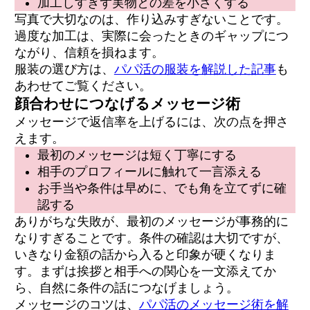
加工しすぎず実物との差を小さくする
写真で大切なのは、作り込みすぎないことです。
過度な加工は、実際に会ったときのギャップにつ
ながり、信頼を損ねます。
服装の選び方は、
パパ活の服装を解説した記事
も
あわせてご覧ください。
顔合わせにつなげるメッセージ術
メッセージで返信率を上げるには、次の点を押さ
えます。
最初のメッセージは短く丁寧にする
相手のプロフィールに触れて一言添える
お手当や条件は早めに、でも角を立てずに確
認する
ありがちな失敗が、最初のメッセージが事務的に
なりすぎることです。条件の確認は大切ですが、
いきなり金額の話から入ると印象が硬くなりま
す。まずは挨拶と相手への関心を一文添えてか
ら、自然に条件の話につなげましょう。
メッセージのコツは、
パパ活のメッセージ術を解