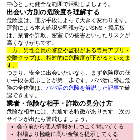
中心とした健全な範囲で活動しましょう。
出会い方別の危険度を理解する
危険度は、選ぶ手段によって大きく変わります。
運営による本人確認や監視がないSNS・掲示板
は、業者や詐欺、密室での被害といったリスクが
高くなりがちです。
一方、男性会員の審査や監視がある専用アプリ・
交際クラブは、相対的に危険度が下がるといえま
す。
つまり、安全に出会いたいなら、まず危険度の低
い手段を選ぶことが第一歩です。パパ活に潜む危
険の全体像は、
パパ活の危険を解説した記事
で確
認できます。
業者・危険な相手・詐欺の見分け方
危険な相手には、共通する特徴があります。次の
サインが出たら警戒しましょう。
会う前から個人情報をしつこく聞いてくる
相場より極端に高い金額を提示してくる