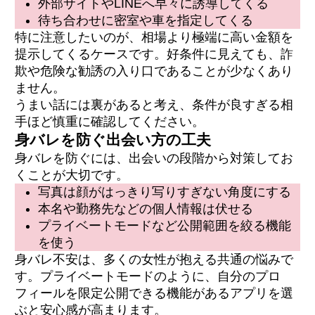
外部サイトやLINEへ早々に誘導してくる
待ち合わせに密室や車を指定してくる
特に注意したいのが、相場より極端に高い金額を
提示してくるケースです。好条件に見えても、詐
欺や危険な勧誘の入り口であることが少なくあり
ません。
うまい話には裏があると考え、条件が良すぎる相
手ほど慎重に確認してください。
身バレを防ぐ出会い方の工夫
身バレを防ぐには、出会いの段階から対策してお
くことが大切です。
写真は顔がはっきり写りすぎない角度にする
本名や勤務先などの個人情報は伏せる
プライベートモードなど公開範囲を絞る機能
を使う
身バレ不安は、多くの女性が抱える共通の悩みで
す。プライベートモードのように、自分のプロ
フィールを限定公開できる機能があるアプリを選
ぶと安心感が高まります。