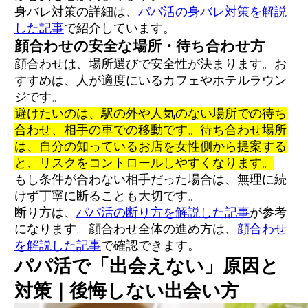
身バレ対策の詳細は、
パパ活の身バレ対策を解説
した記事
で紹介しています。
顔合わせの安全な場所・待ち合わせ方
顔合わせは、場所選びで安全性が決まります。お
すすめは、人が適度にいるカフェやホテルラウン
ジです。
避けたいのは、駅の外や人気のない場所での待ち
合わせ、相手の車での移動です。待ち合わせ場所
は、自分の知っているお店を女性側から提案する
と、リスクをコントロールしやすくなります。
もし条件が合わない相手だった場合は、無理に続
けず丁寧に断ることも大切です。
断り方は、
パパ活の断り方を解説した記事
が参考
になります。顔合わせ全体の進め方は、
顔合わせ
を解説した記事
で確認できます。
パパ活で「出会えない」原因と
対策｜後悔しない出会い方