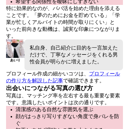
希望する関係性を曖昧にしすぎない
特に効果的なのが、パパ活を始めた理由を添える
ことです。「夢のためにお金を貯めている」「学
業が忙しくアルバイトの時間が取りにくい」と
いった前向きな動機は、誠実な印象につながりま
す。
私自身、自己紹介に目的を一言加えた
だけで、丁寧なメッセージをくれる男
あいり
性会員が明らかに増えました。
プロフィール作成の細かいコツは、
プロフィール
の作り方を解説した記事
で確認できます。
出会いにつながる写真の選び方
写真は、マッチング率を左右する最も重要な要素
です。意識したいポイントは次の通りです。
清潔感のある自然な雰囲気を選ぶ
顔がはっきり写りすぎない角度で身バレを防
ぐ