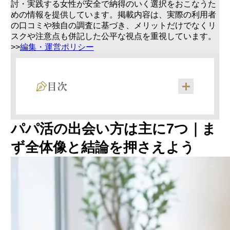
討・実践する女性が安全で納得のいく選択をおこなうた
めの情報を提供しています。掲載内容は、実際の利用者
の口コミや独自の調査に基づき、メリットだけでなくリ
スクや注意点も併記した公平な視点を重視しています。
>>
編集・運営ポリシー
目次
パパ活の出会い方7種類を一覧で比較
パパ活の出会い方は主に7つ｜ま
実際にパパと出会えた手段ランキング
結論：初心者に最もおすすめは「パパ活専用
ず全体像と結論を押さえよう
アプリ」
なぜ専用アプリが一番おすすめなのか
アプリで出会うまでの5ステップ
出会えるアプリの選び方3つのポイント
目的・年代別のおすすめアプリ