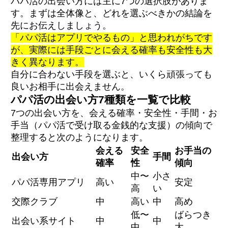
パパ活の出会い方には主に7つの選択肢がありま
出会ってから後悔しない条件・相場の確認
す。まずは全体像と、どれを選ぶべきかの結論を
複数チャネル・複数アプリ併用のすすめ
先にお伝えしましょう。
「パパ活はアプリでやるもの」と思われがちです
パパ活はどこで出会うのが一番安全ですか？
が、実際には手段ごとに会える確率も安全性も大
お金をかけずにパパと出会えますか？
地方でもパパと出会えますか？
きく異なります。
会わずにパパ活はできますか？
自分に合わない手段を選ぶと、いくら頑張っても
パパ活が未経験でも出会えますか？
良いお相手に出会えません。
パパ活の出会い方7種類を一覧で比較
7つの出会い方を、会える確率・安全性・手間・お
手当（パパ活で受け取る金銭的な支援）の傾向で
整理すると次のようになります。
会える
安全
お手当の
出会い方
手間
確率
性
傾向
中〜
小さ
パパ活専用アプリ
高い
安定
高
い
交際クラブ
中
高い
中
高め
低〜
ばらつき
出会い系サイト
中
中
中
大