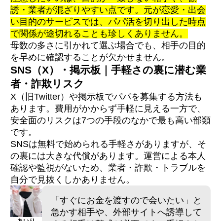
誘・業者が混ざりやすい点です。元が恋愛・出会
い目的のサービスでは、パパ活を切り出した時点
で関係が途切れることも珍しくありません。
母数の多さに引かれて選ぶ場合でも、相手の目的
を早めに確認することが欠かせません。
SNS（X）・掲示板｜手軽さの裏に潜む業
者・詐欺リスク
X（旧Twitter）や掲示板でパパを募集する方法も
あります。費用がかからず手軽に見える一方で、
安全面のリスクは7つの手段のなかで最も高い部類
です。
SNSは無料で始められる手軽さがありますが、そ
の裏には大きな代償があります。運営による本人
確認や監視がないため、業者・詐欺・トラブルを
自分で見抜くしかありません。
「すぐにお金を渡すので会いたい」と
急かす相手や、外部サイトへ誘導して
あいり