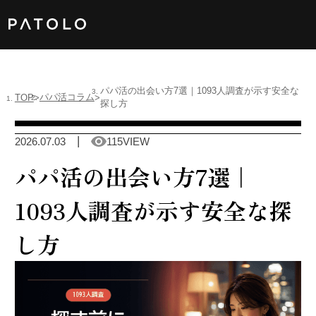
女性TOP
パパ活の出会い方7選｜1093人調査が示す安全な
パパ活コラム
TOP
探し方
男性TOP
2026.07.03
115VIEW
加盟店TOP
パパ活の出会い方7選｜
ABOUT US
1093人調査が示す安全な探
し方