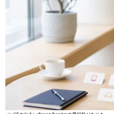
交際クラブ｜審査制で安全・お手当も高水準
出会い系サイト・一般マッチングアプリ｜母
数は多いが見極め必須
SNS（X）・掲示板｜手軽さの裏に潜む業者・
詐欺リスク
高級ラウンジ・ギャラ飲み・知人紹介｜対面
型の選択肢
男性に選ばれるプロフィールの作り方
出会いにつながる写真の選び方
顔合わせにつなげるメッセージ術
出会い方別の危険度を理解する
業者・危険な相手・詐欺の見分け方
身バレを防ぐ出会い方の工夫
顔合わせの安全な場所・待ち合わせ方
「出会えない」3つの原因と解決法