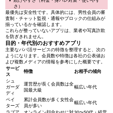
続けやすさ（料金・身バレ対策・使いやす
さ）
最優先は安全性です。具体的には、男性会員の審
査制・チャット監視・通報やブロックの仕組みが
揃っているかを確認します。
これらが整っていないアプリは、業者や写真詐欺
を防ぎきれません。
目的・年代別のおすすめアプリ
主要なパパ活サービスの特徴を整理すると、次の
ようになります。会員数や特徴は各社の公表値お
よび複数メディアの情報を参考にした概要です。
サービ
特徴
お相手の傾向
ス
シュ
運営歴が長く会員数は全
ガーダ
幅広い年代
国最大級
ディ
ペイ
累計会員数が多く女性会
幅広い年代
ターズ
員が多い
ラブア
オンライン顔合わせに対
30〜50代・経営