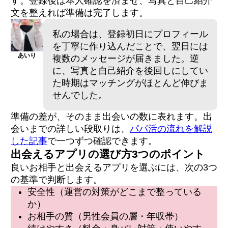
す。登録後は本人確認を済ませ、写真と自己紹介
文を整えれば準備は完了します。
私の場合は、登録初日にプロフィール
を丁寧に作り込んだことで、翌日には
あいり
複数のメッセージが届きました。逆
に、写真と自己紹介を後回しにしてい
た時期はマッチングがほとんど伸びま
せんでした。
準備の差が、そのまま出会いの数に表れます。出
会いまでの詳しい段取りは、
パパ活の流れを解説
した記事
で一つずつ確認できます。
出会えるアプリの選び方3つのポイント
良いお相手と出会えるアプリを選ぶには、次の3つ
の基準で判断します。
安全性（運営の対策がどこまで整っている
か）
お相手の質（男性会員の層・年収帯）