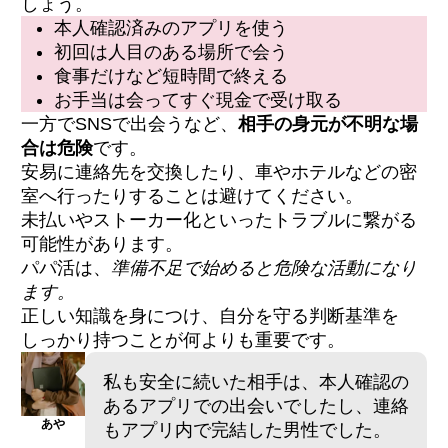
しょう。
会っている最中の注意点
本人確認済みのアプリを使う
初回は人目のある場所で会う
食事だけなど短時間で終える
1.警察（110番・最寄りの警察署）
2.24時間女性相談窓口（ハートさん / DV相談
お手当は会ってすぐ現金で受け取る
ナビ#8008）
一方でSNSで出会うなど、
相手の身元が不明な場
3.弁護士（法テラス / 無料法律相談）
合は危険
です。
4.パパ活アプリの運営（通報・緊急問い合わ
せ）
安易に連絡先を交換したり、車やホテルなどの密
室へ行ったりすることは避けてください。
Q. 安全に活動できるパパ活アプリはあります
未払いやストーカー化といったトラブルに繋がる
か？
可能性があります。
Q. パパ活は犯罪になりますか？
パパ活は、
準備不足で始めると危険な活動になり
ます。
正しい知識を身につけ、自分を守る判断基準を
しっかり持つことが何よりも重要です。
私も安全に続いた相手は、本人確認の
あるアプリでの出会いでしたし、連絡
あや
もアプリ内で完結した男性でした。