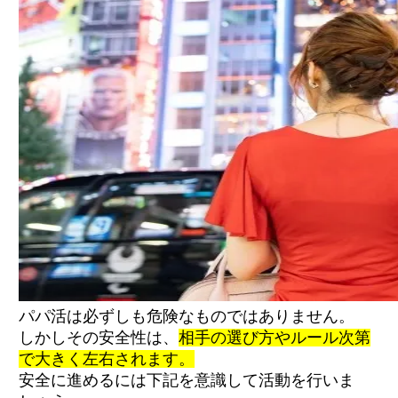
【性的被害】すぐに体の関係を求めるパパ・
犯罪被害
【金銭的被害】ビジネス・投資など勧誘して
くるパパ
【プライバシー被害】監視・束縛が強まるパ
パ
【精神・身体的被害】高圧的な態度・暴言が
出る男性の特徴と注意点
【時間・金銭的被害】約束を守らない・時間
を浪費させるパパ
体験談1：信用していたパパと音信不通になっ
た話
体験談2：優しいと思っていたパパにホテルへ
連れ込まれそうになった話
体験談3：「LINE教えて」に応じてストーカー
化された話
パパ活は必ずしも危険なものではありません。
しかしその安全性は、
相手の選び方やルール次第
で大きく左右されます。
安全なアプリ・サイトを選ぶ
個人情報を守り抜く
安全に進めるには下記を意識して活動を行いま
会う前にルールを明確にする