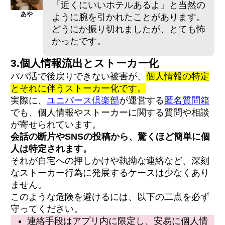
「近くにいいホテルあるよ」と当然の
あや
ように腕を引かれたことがあります。
どうにか振り切れましたが、とても怖
かったです。
3.個人情報流出とストーカー化
パパ活で後戻りできない被害が、
個人情報の特定
とそれに伴うストーカー化です。
実際に、
ユニバース倶楽部
が運営する
匿名質問箱
でも、個人情報やストーカーに関する質問や相談
が寄せられています。
会話の断片やSNSの投稿から、驚くほど簡単に個
人は特定されます。
それが自宅への押しかけや執拗な連絡など、深刻
なストーカー行為に発展するケースは少なくあり
ません。
このような危険を避けるには、以下の二点を必ず
守ってください。
連絡手段はアプリ内に限定し、安易に個人情