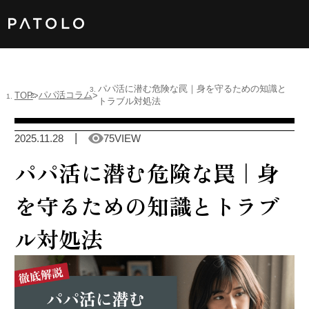
女性TOP
パパ活に潜む危険な罠｜身を守るための知識と
パパ活コラム
TOP
トラブル対処法
男性TOP
2025.11.28
75VIEW
加盟店TOP
パパ活に潜む危険な罠｜身
ABOUT US
を守るための知識とトラブ
女性会員
ル対処法
男性会員
Language