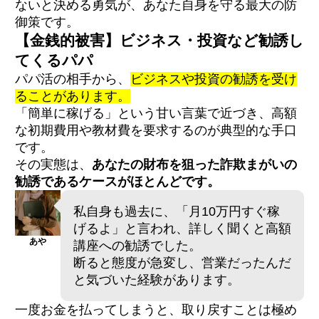
ないと決める勇気が、あなた自身を守る最大の防
御策です。
【金銭的被害】ビジネス・投資など勧誘し
てくるパパ
パパ活の相手から、
ビジネスや投資の勧誘を受け
ることがあります。
「簡単に稼げる」という甘い言葉で近づき、高額
な初期費用や教材費を要求するのが典型的な手口
です。
その実態は、
あなたの財布を狙った詐欺まがいの
勧誘であるケースがほとんどです。
私自身も過去に、「月10万円すぐ稼
げるよ」と言われ、詳しく聞くと高額
あや
講座への勧誘でした。
断ると態度が急変し、営業だったんだ
と気づいた経験があります。
一度お金を払ってしまうと、取り戻すことは極め