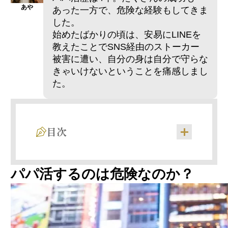
あや
あった一方で、危険な経験もしてきま
した。
始めたばかりの頃は、安易にLINEを
教えたことでSNS経由のストーカー
被害に遭い、自分の身は自分で守らな
きゃいけないということを痛感しまし
た。
目次
パパ活するのは危険なのか？
1.金銭トラブル
2.性的被害
3.個人情報流出とストーカー化
4.精神的な苦痛
5.罪に問われる可能性