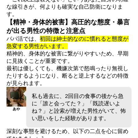
な線引きが、何よりも確実な自己防衛になりま
す。
【精神・身体的被害】高圧的な態度・暴言
が出る男性の特徴と注意点
パパ活では、
初回は紳士的なのに慣れると態度が
急変する男性がいます。
精神的、身体的な被害に繋がりやすいため、早期
に見抜くことが重要です。
最初は優しくても、機嫌次第で怒鳴ったり無視し
たりするようになり、断ると逆上するなどの特徴
が見られます。
私も過去に、2回目の食事の後から急
に「誰と会ってた？」「既読遅いよ
あや
ね？」と詮索が増えた男性がいて、怖
い思いをした経験があります。
深刻な事態を避けるため、以下の二点を心に留め