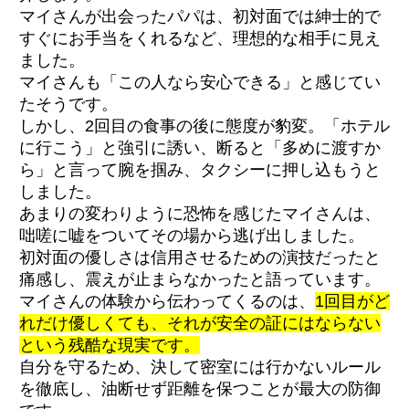
マイさんが出会ったパパは、初対面では紳士的で
すぐにお手当をくれるなど、理想的な相手に見え
ました。
マイさんも「この人なら安心できる」と感じてい
たそうです。
しかし、2回目の食事の後に態度が豹変。「ホテル
に行こう」と強引に誘い、断ると「多めに渡すか
ら」と言って腕を掴み、タクシーに押し込もうと
しました。
あまりの変わりように恐怖を感じたマイさんは、
咄嗟に嘘をついてその場から逃げ出しました。
初対面の優しさは信用させるための演技だったと
痛感し、震えが止まらなかったと語っています。
マイさんの体験から伝わってくるのは、
1回目がど
れだけ優しくても、それが安全の証にはならない
という残酷な現実です。
自分を守るため、決して密室には行かないルール
を徹底し、油断せず距離を保つことが最大の防御