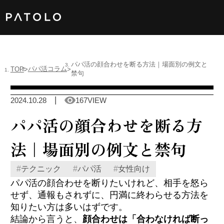
女性TOP
パパ活の顔合わせを断る方法｜場面別の例文と
パパ活コラム
TOP
禁句
男性TOP
2024.10.28
167VIEW
加盟店TOP
パパ活の顔合わせを断る方
ABOUT US
法｜場面別の例文と禁句
#
テクニック
#
パパ活
#
女性向け
パパ活の顔合わせを断りたいけれど、相手を怒ら
せず、通報もされずに、円満に終わらせる方法を
知りたい方は多いはずです。
結論から言うと、
顔合わせは「合わなければ断っ