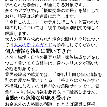
求められた場合は、即座に断る対象です。
多くのアプリでは「援助交際の助長」を禁止して
おり、強要は規約違反に該当します。
「今日このまま」「ホテルに行こう」と言われた
時の対応については、後半の場面別例文で詳しく
解説します。
大人の関係を求められた場合の断り方全般につい
ては
大人の断り方ガイド
も参考にしてください。
個人情報を執拗に聞いてきた
本名・職場・自宅の最寄り駅・家族構成などをし
つこく聞いてくる相手は、身バレリスクが高いた
め断る対象です。
業界経験者の感覚では、「3回以上同じ個人情報を
別の角度から聞いてくる」「答えをはぐらかすと
不機嫌になる」のは典型的な危険サインです。健
全なパパは個人情報を必要以上に詮索しません。
言動から危険な印象を受けた
お金以外の人格面の問題、たとえば店員に横柄、