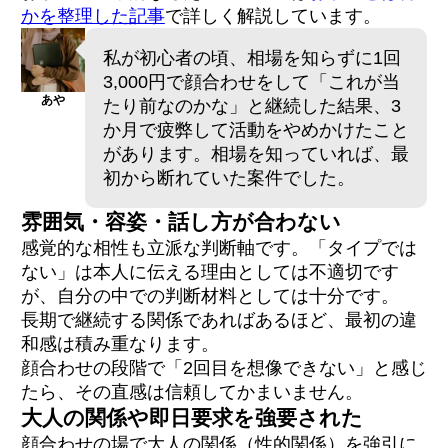
かを整理した記事
で詳しく解説しています。
私が初心者の頃、相場を知らずに1回
3,000円で顔合わせをして「これが当
あや
たり前なのかな」と継続した結果、3
か月で疲弊して活動をやめかけたこと
があります。相場を知っていれば、最
初から断れていた案件でした。
雰囲気・容姿・話し方が合わない
感覚的な相性も立派な判断軸です。「タイプでは
ない」は本人に伝える理由としては不適切です
が、自分の中での判断材料としては十分です。
長期で継続する関係であればあるほど、最初の違
和感は積み重なります。
顔合わせの段階で「2回目を想像できない」と感じ
たら、その直感は信頼してかまいません。
大人の関係や即日要求を強要された
顔合わせの場で大人の関係（性的関係）を強引に