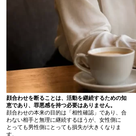
連絡先（LINE）交換後でも円満に距離を置く
方法
二回目以降の継続を途中で断る場合
鉄則1: 顔合わせへの感謝を必ず伝える
鉄則2: 相手の人格を否定する理由を選ばない
鉄則3: 嘘の理由は『一貫性』を保てば使って
よい
鉄則4: 既読スルー・即ブロックは最終手段
鉄則5: 連絡頻度を徐々に下げる『3段階フェー
ド法』
毅然と伝える二度目のメッセージ例文
PATOLOのブロック・通報機能の使い方
加盟店スタッフへの相談という選択肢
プライベートモードで身バレを防ぐ
顔合わせを断ることは、活動を継続するための知
恵であり、罪悪感を持つ必要はありません。
顔合わせを断っても通報されますか？
顔合わせの本来の目的は「相性確認」であり、合
嘘の理由を使ってもいいですか？
わない相手と無理に継続するほうが、女性側に
断る連絡はいつまでに送るべきですか？
とっても男性側にとっても損失が大きくなりま
顔合わせ後に大人の関係を強要されたらどう
すればいいですか？
す。