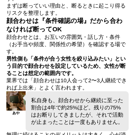
断った相手とアプリで再マッチングしてし
まずは断っていい理由と、断るときに起こり得る
まったら？
リスクを整理します。
顔合わせは『条件確認の場』だから合わ
なければ断ってOK
顔合わせとは、お互いの雰囲気・話し方・条件
（お手当や頻度、関係性の希望）を確認する場で
す。
男性側も「条件が合う女性を絞り込みたい」とい
う目的で顔合わせを設定しているため、女性が断
ることは想定の範囲内です。
業界では「顔合わせは10人会って2〜3人継続でき
れば上出来」とよく言われます。
私自身も、顔合わせから継続に至った
割合は4年で約25%ほど。残りの75%
あや
はお断りしてきましたが、それで活動
が止まったことは一度もありません。
無理に続けることのデメリットは大きく、心が消