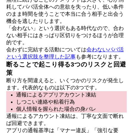
耗してパパ活全体への意欲を失ったり、低い条件
のまま時間を使うことで本当に合う相手と出会う
機会を逃したりします。
「会わない」という選択もある時代なので、合わ
ない相手にはきっぱり区切りをつけるほうが合理
的です。
会わずに完結する活動については
会わないパパ活
という選択肢を整理した記事
も参考になります。
断ることで起こり得る3つのリスクと回避
策
断り方を間違えると、いくつかのリスクが発生し
ます。代表的なものは以下の3つです。
通報によるアプリアカウント凍結
しつこい連絡や粘着行為
個人情報を握られた場合の身バレ
通報によるアカウント凍結は、丁寧な文面で断れ
ば回避できます。
アプリの通報基準は「マナー違反」「強引な要