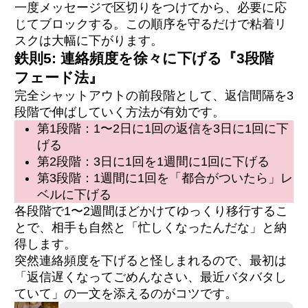
一度メッセージで区切りをつけてから、必要に応
じてブロックする。この順序を守るだけで粘着リ
スクは大幅に下がります。
鉄則5: 連絡頻度を徐々に下げる『3段階
フェード法』
完全シャットアウトの前段階として、返信間隔を3
段階で伸ばしていく方法が有効です。
第1段階：1〜2日に1回の返信を3日に1回に下
げる
第2段階：3日に1回を1週間に1回に下げる
第3段階：1週間に1回を「都合がついたら」レ
ベルに下げる
各段階で1〜2週間ほどかけてゆっくり移行するこ
とで、相手も自然と「忙しくなったんだな」と納
得します。
突然連絡頻度を下げると怪しまれるので、最初は
「返信遅くなってごめんなさい、最近バタバタし
ていて」の一文を添えるのがコツです。