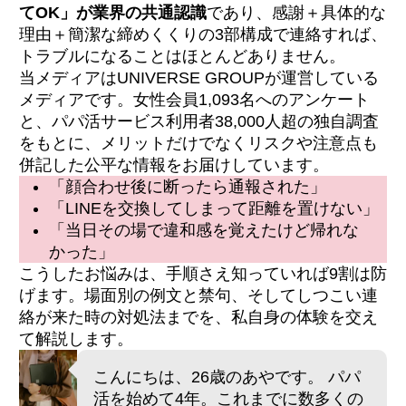
てOK」が業界の共通認識
であり、感謝＋具体的な
理由＋簡潔な締めくくりの3部構成で連絡すれば、
トラブルになることはほとんどありません。
当メディアはUNIVERSE GROUPが運営している
メディアです。女性会員1,093名へのアンケート
と、パパ活サービス利用者38,000人超の独自調査
をもとに、メリットだけでなくリスクや注意点も
併記した公平な情報をお届けしています。
「顔合わせ後に断ったら通報された」
「LINEを交換してしまって距離を置けない」
「当日その場で違和感を覚えたけど帰れな
かった」
こうしたお悩みは、手順さえ知っていれば9割は防
げます。場面別の例文と禁句、そしてしつこい連
絡が来た時の対処法までを、私自身の体験を交え
て解説します。
こんにちは、26歳のあやです。 パパ
活を始めて4年。これまでに数多くの