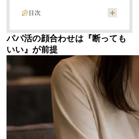
目次
顔合わせは『条件確認の場』だから合わなけ
パパ活の顔合わせは『断っても
れば断ってOK
断ることで起こり得る3つのリスクと回避策
いい』が前提
お手当・条件が合わない（相場とのギャッ
プ）
雰囲気・容姿・話し方が合わない
大人の関係や即日要求を強要された
個人情報を執拗に聞いてきた
言動から危険な印象を受けた
顔合わせ前にキャンセルする場合（メッセー
ジ段階）
顔合わせ当日その場で違和感を覚えた場合
顔合わせ後に継続を断る場合（最頻出シー
ン）