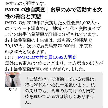
個人情報の管理と身バレ対策
在するのが現実です。
食事中の写真撮影と店舗選びのリスク管理
PATOLO独自調査｜食事のみで活動する女
性の割合と実態
エピソード①：初回顔合わせで1万円＋交通費
PATOLOが2026年に実施した女性会員1,093人へ
を獲得
のアンケート調査では、地域・年代・交際タイプ
エピソード②：定期パパ2人で月10万円を達成
ごとのお手当希望額が詳細に分析されています。
するまで
エピソード③：他アプリでトラブル
お手当希望額の中央値は、最も高い沖縄県で
→PATOLO乗り換え後の安心感
79,167円、次いで鹿児島県70,000円、東京都
64,340円と続きます。
出典：
PATOLO女性会員1,093人調査
Q1. ご飯だけで本当にお手当はもらえます
意外にも東京は4位にとどまり、地方都市のほうが
か？
お手当希望額が高い傾向が見られました。
Q2. 食事のみ希望と伝えてマッチングしにく
くなりませんか？
Q3. PATOLOの女性側の料金はいくらですか？
「ご飯だけ」で活動している女性は、
Q4. 顔合わせの交通費はいつもらえますか？
特に20代を中心に一定数います。私
Q5. 他のパパ活アプリとPATOLOの違いは何で
あいり
の周りでも、食事のみで月10万円前
すか？
Q6. パパ活の食事デートではどんなお店に行
後を稼いでいる方は珍しくありませ
くことが多いですか？
ん。
Q7. 食事のみのパパ活はどれくらいの期間続
けられますか？