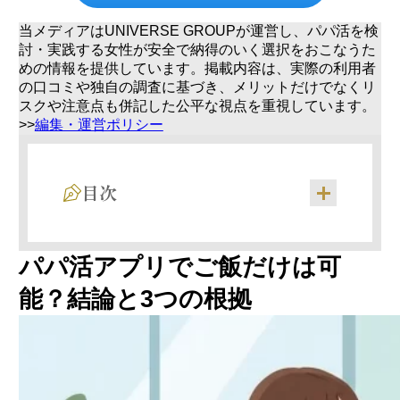
当メディアはUNIVERSE GROUPが運営し、パパ活を検
討・実践する女性が安全で納得のいく選択をおこなうた
めの情報を提供しています。掲載内容は、実際の利用者
の口コミや独自の調査に基づき、メリットだけでなくリ
スクや注意点も併記した公平な視点を重視しています。
>>
編集・運営ポリシー
目次
食事のみのパパ活が成り立つ3つの理由
パパ活アプリでご飯だけは可
PATOLO独自調査｜食事のみで活動する女性
の割合と実態
能？結論と3つの根拠
食事のみが難しい3つのケースとその原因
経済的に余裕がある経営者・医師タイプ
60代以上で会話を楽しみたいシニア層
社会的地位が高く秘匿性を重視する既婚男性
若さや会話に癒しを求める紳士的なパパ