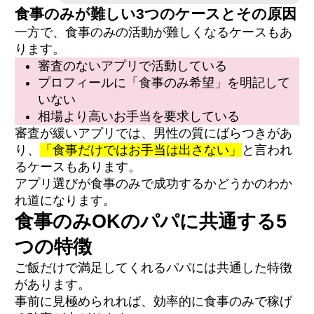
食事のみが難しい3つのケースとその原因
Q8. 食事のみのパパ活は副業バレしません
か？
一方で、食事のみの活動が難しくなるケースもあ
Q9. 食事のみのパパ活は何歳から何歳まで続
ります。
けられますか？
審査のないアプリで活動している
プロフィールに「食事のみ希望」を明記して
いない
相場より高いお手当を要求している
審査が緩いアプリでは、男性の質にばらつきがあ
り、
「食事だけではお手当は出さない」
と言われ
るケースもあります。
アプリ選びが食事のみで成功するかどうかのわか
れ道になります。
食事のみOKのパパに共通する5
つの特徴
ご飯だけで満足してくれるパパには共通した特徴
があります。
事前に見極められれば、効率的に食事のみで稼げ