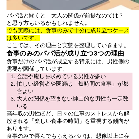
率UP）
パパ活と聞くと「大人の関係が前提なのでは？」
と思う方もいるかもしれません。
登録からエージェント面談までの流れ
でも実際には、食事のみで十分に成り立つケース
プロフィール写真で第一印象を上げるコツ
プロフィール文の書き方（食事のみを伝える
は多いです。
例文付き）
ここでは、その理由と実態を整理していきます。
マッチング後のメッセージと初回顔合わせ
食事のみのパパ活が成り立つ3つの理由
食事だけのパパ活が成立する背景には、男性側の
会話力を磨いてリピーターを増やす
需要が関係しています。
清潔感のある服装と食事マナー
会話や癒しを求めている男性が多い
複数の定期パパを持つ
忙しい経営者や医師は「短時間の食事」が都
アフターフォロー（お礼メッセージ）を欠か
さない
合よい
無理な条件交渉をしない
大人の関係を望まない紳士的な男性も一定数
ランチデートを積極的に提案する
いる
自分の希望を最初に伝える勇気を持つ
高年収の男性ほど、日々の仕事のストレスから解
放される「楽しい食事の時間」を重視する傾向が
あります。
大人の関係を迫られた場合の断り方
お手当を受け取るタイミング
食事のみで喜んでもらえるパパは、想像以上に存