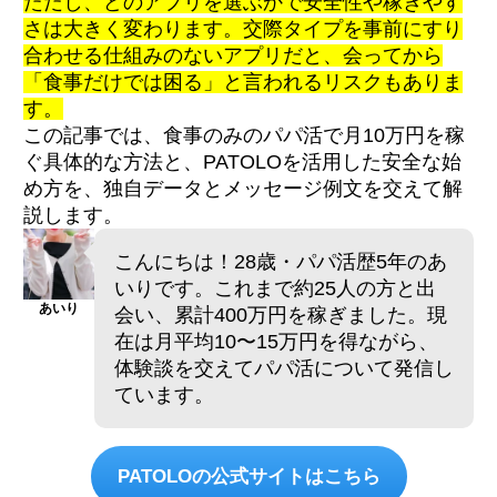
ただし、どのアプリを選ぶかで安全性や稼ぎやす
さは大きく変わります。交際タイプを事前にすり
合わせる仕組みのないアプリだと、会ってから
「食事だけでは困る」と言われるリスクもありま
す。
この記事では、食事のみのパパ活で月10万円を稼
ぐ具体的な方法と、PATOLOを活用した安全な始
め方を、独自データとメッセージ例文を交えて解
説します。
こんにちは！28歳・パパ活歴5年のあ
いりです。これまで約25人の方と出
あいり
会い、累計400万円を稼ぎました。現
在は月平均10〜15万円を得ながら、
体験談を交えてパパ活について発信し
ています。
PATOLOの公式サイトはこちら