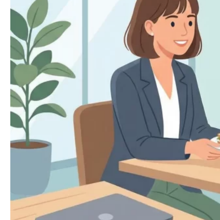
顔合わせ（初回）の相場｜首都圏・関西・地
方
食事デート（2回目以降）の相場｜年代別の傾
向
定期パパ（月極）の場合の相場
交際タイプを事前に確認できる仕組み
エージェント面談で「食事のみ希望」をプロ
フィールに反映
お手当金額が事前に確定する安心設計
顔合わせ交通費が完全保証される
男性会員の完全審査制と秘密保持契約
マッチング直後の最初のメッセージ例文（3パ
ターン）
食事のみ希望を自然に伝える例文（2パター
ン）
顔合わせ後のお礼メッセージ例文（リピート