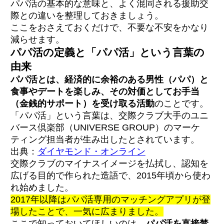
パパ活の基本的な意味と、よく混同される援助交
際との違いを整理しておきましょう。
個人情報の管理を徹底する
ここをおさえておくだけで、不要な不安をかなり
初回は必ず人目のある場所で会う
条件は必ず事前に決めておく
減らせます。
身バレ対策ができるアプリを選ぶ
パパ活の定義と「パパ活」という言葉の
断る勇気を持つ｜体の関係の上手な断り方
由来
パパ活は違法ですか？
パパ活とは、経済的に余裕のある男性（パパ）と
パパ活で体の関係は必須ですか？
食事やデートを楽しみ、その対価としてお手当
顔合わせだけでお手当はもらえますか？
（金銭的サポート）を受け取る活動
のことです。
パパ活でトラブルに遭ったらどうすればいい
ですか？
「パパ活」という言葉は、交際クラブ大手のユニ
初心者におすすめのパパ活アプリは？
バース倶楽部（UNIVERSE GROUP）のマーケ
ティング担当者が生み出したとされています。
出典：
ダイヤモンド・オンライン
交際クラブのマイナスイメージを払拭し、認知を
広げる目的で作られた造語で、2015年頃から使わ
れ始めました。
2017年以降はパパ活専用のマッチングアプリが登
場したことで、一気に広まりました。
ここで知っておいてほしいのは、
パパ活を直接禁