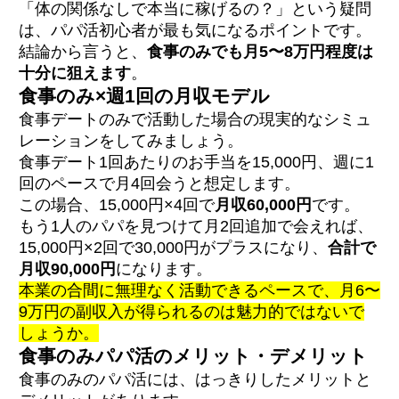
「体の関係なしで本当に稼げるの？」という疑問
は、パパ活初心者が最も気になるポイントです。
結論から言うと、
食事のみでも月5〜8万円程度は
十分に狙えます
。
食事のみ×週1回の月収モデル
食事デートのみで活動した場合の現実的なシミュ
レーションをしてみましょう。
食事デート1回あたりのお手当を15,000円、週に1
回のペースで月4回会うと想定します。
この場合、15,000円×4回で
月収60,000円
です。
もう1人のパパを見つけて月2回追加で会えれば、
15,000円×2回で30,000円がプラスになり、
合計で
月収90,000円
になります。
本業の合間に無理なく活動できるペースで、月6〜
9万円の副収入が得られるのは魅力的ではないで
しょうか。
食事のみパパ活のメリット・デメリット
食事のみのパパ活には、はっきりしたメリットと