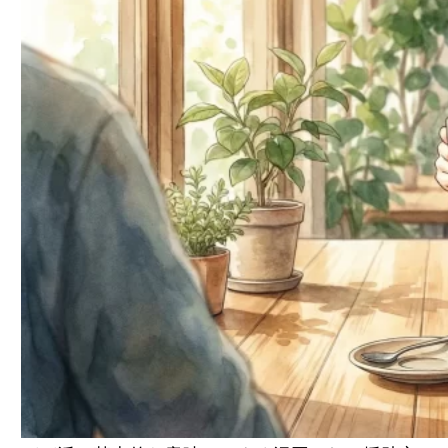
6：大人の関係ありのデート
7：定期契約（月極）
デート内容別のお手当相場表【2026年版】
お手当の金額を左右する3つの要因
食事のみ×週1回の月収モデル
食事のみパパ活のメリット・デメリット
食事だけで長く稼ぎ続けるための3つのコツ
パパ活の5つのメリット
パパ活の5つのデメリットとリスク
ステップ1：安全なパパ活アプリに登録する
ステップ2：プロフィールを作り込む
ステップ3：条件を決めてメッセージを送る
ステップ4：顔合わせに行く