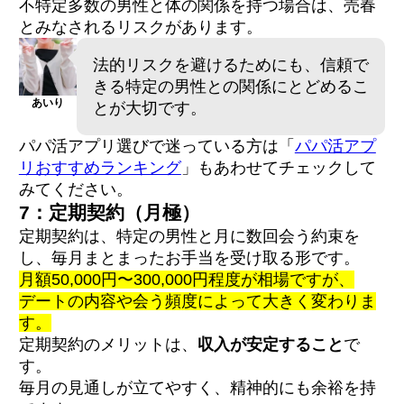
不特定多数の男性と体の関係を持つ場合は、売春
とみなされるリスクがあります。
法的リスクを避けるためにも、信頼で
きる特定の男性との関係にとどめるこ
あいり
とが大切です。
パパ活アプリ選びで迷っている方は「
パパ活アプ
リおすすめランキング
」もあわせてチェックして
みてください。
7：定期契約（月極）
定期契約は、特定の男性と月に数回会う約束を
し、毎月まとまったお手当を受け取る形です。
月額50,000円〜300,000円程度が相場ですが、
デートの内容や会う頻度によって大きく変わりま
す。
定期契約のメリットは、
収入が安定すること
で
す。
毎月の見通しが立てやすく、精神的にも余裕を持