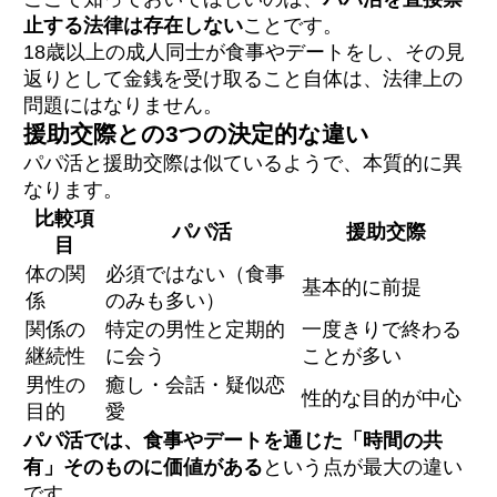
止する法律は存在しない
ことです。
18歳以上の成人同士が食事やデートをし、その見
返りとして金銭を受け取ること自体は、法律上の
問題にはなりません。
援助交際との3つの決定的な違い
パパ活と援助交際は似ているようで、本質的に異
なります。
比較項
パパ活
援助交際
目
体の関
必須ではない（食事
基本的に前提
係
のみも多い）
関係の
特定の男性と定期的
一度きりで終わる
継続性
に会う
ことが多い
男性の
癒し・会話・疑似恋
性的な目的が中心
目的
愛
パパ活では、食事やデートを通じた「時間の共
有」そのものに価値がある
という点が最大の違い
です。