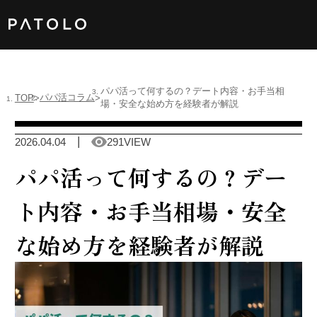
女性TOP
パパ活って何するの？デート内容・お手当相
パパ活コラム
TOP
場・安全な始め方を経験者が解説
男性TOP
2026.04.04
291VIEW
加盟店TOP
パパ活って何するの？デー
ABOUT US
ト内容・お手当相場・安全
な始め方を経験者が解説