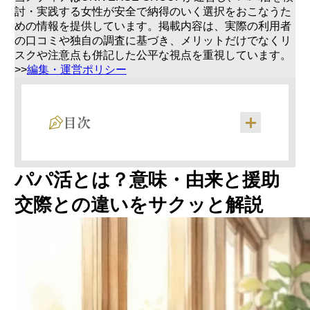
討・実践する女性が安全で納得のいく選択をおこなうた
めの情報を提供しています。掲載内容は、実際の利用者
の口コミや独自の調査に基づき、メリットだけでなくリ
スクや注意点も併記した公平な視点を重視しています。
>>
編集・運営ポリシー
目次
パパ活の定義と「パパ活」という言葉の由来
パパ活とは？意味・由来と援助
援助交際との3つの決定的な違い
男性はなぜお金を払う？パパ活男性のリアル
交際との違いをサクッと解説
な心理
1：顔合わせ（お茶・カフェ）
2：食事デート（ランチ・ディナー）
3：ショッピング・お出かけデート
4：旅行・お泊まりデート
5：オンラインデート（メッセージ・通話）