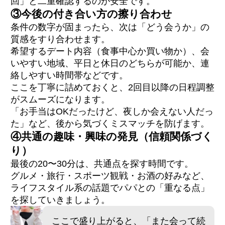
回」と二重確認するのが安全です。
③今後の付き合い方の擦り合わせ
条件の数字が固まったら、次は「どう会うか」の
質感をすり合わせます。
希望するデート内容（食事中心か買い物か）、会
いやすい地域、平日と休日のどちらが可能か、連
絡しやすい時間帯などです。
ここを丁寧に詰めておくと、2回目以降の日程調整
がスムーズになります。
「お手当はOKだったけど、夜しか会えない人だっ
た」など、後から気づくミスマッチを防げます。
④共通の趣味・興味の発見（信頼関係づく
り）
最後の20〜30分は、共通点を探す時間です。
グルメ・旅行・スポーツ観戦・お酒の好みなど、
ライフスタイル系の話題でパパとの「重なる点」
を探していきましょう。
ここで盛り上がると、「また会って続