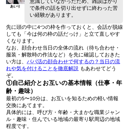
意識していなかったため、雑談ばかり
あいり
で条件の話を切り出せずに終わった苦
い経験があります。
先に頭の中に4つの枠を作っておくと、会話が脱線
しても「今は何の枠の話だっけ」と立て直しやす
くなります。
なお、顔合わせ当日の全体の流れ（待ち合わせ・
服装・解散時の作法など）を先に確認しておきた
い方は、
パパ活の顔合わせで何するの？当日の流
れや気を付けることを徹底解説
もあわせてどう
ぞ。
①自己紹介とお互いの基本情報（仕事・年
齢・趣味）
最初の5〜10分は、お互いを知るための軽い情報
交換にあてます。
具体的には、呼び方・年齢・大まかな職業ジャン
ル・趣味・住んでいる地域の最寄り駅周辺の地域
程度です。