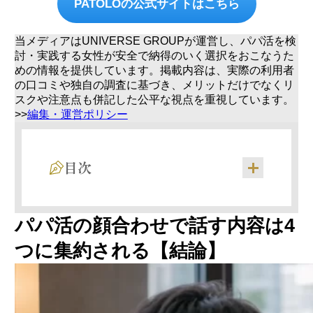
PATOLOの公式サイトはこちら
当メディアはUNIVERSE GROUPが運営し、パパ活を検
討・実践する女性が安全で納得のいく選択をおこなうた
めの情報を提供しています。掲載内容は、実際の利用者
の口コミや独自の調査に基づき、メリットだけでなくリ
スクや注意点も併記した公平な視点を重視しています。
>>
編集・運営ポリシー
目次
①自己紹介とお互いの基本情報（仕事・年
パパ活の顔合わせで話す内容は4
齢・趣味）
②パパ活の条件・お手当の確認
つに集約される【結論】
③今後の付き合い方の擦り合わせ
④共通の趣味・興味の発見（信頼関係づく
り）