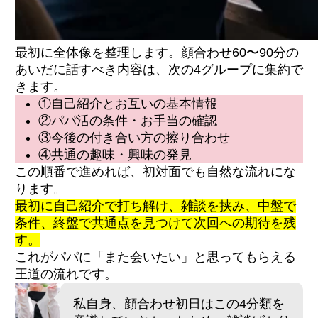
交渉のタイミングは会話の中盤（雑談で打ち
解けた後）
角を立てない切り出し方の例文3パターン
顔合わせのお手当相場と受け取り方
最初に全体像を整理します。顔合わせ60〜90分の
あいだに話すべき内容は、次の4グループに集約で
きます。
「楽しかった」を具体的に伝える3つのフレー
①自己紹介とお互いの基本情報
ズ
②パパ活の条件・お手当の確認
次回の希望日程をさりげなく確認する切り出
し方
③今後の付き合い方の擦り合わせ
当日中のお礼メッセージで決まる継続率
④共通の趣味・興味の発見
この順番で進めれば、初対面でも自然な流れにな
ります。
顔合わせの時間はどのくらいが適切ですか？
最初に自己紹介で打ち解け、雑談を挟み、中盤で
会話が続かないとお手当はもらえませんか？
条件、終盤で共通点を見つけて次回への期待を残
沈黙してしまった時はどう対応すべきです
か？
す。
パパから踏み込んだ個人情報を聞かれたら？
これがパパに「また会いたい」と思ってもらえる
顔合わせ後すぐに大人を求められたらどう断
王道の流れです。
る？
私自身、顔合わせ初日はこの4分類を