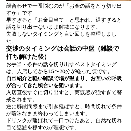
顔合わせで一番悩むのが「お金の話をどう切り出
すか」です。
早すぎると「お金目当て」と思われ、遅すぎると
話を切り出せないまま解散になります。
失敗しないタイミングと言い回しを整理しまし
た。
交渉のタイミングは会話の中盤（雑談で
打ち解けた後）
お手当・条件の話を切り出すベストタイミング
は、入店してから15〜20分が経った頃です。
自己紹介と軽い雑談で場が温まり、お互いの呼吸
が合ってきた頃合いを狙います。
入店直後すぐに切り出すと、商談感が強すぎて警
戒されます。
逆に解散間際まで引き延ばすと、時間切れで条件
が曖昧なまま終わってしまいます。
ドリンクが運ばれて一口つけたあと、自然な切れ
目で話題を移すのが理想です。