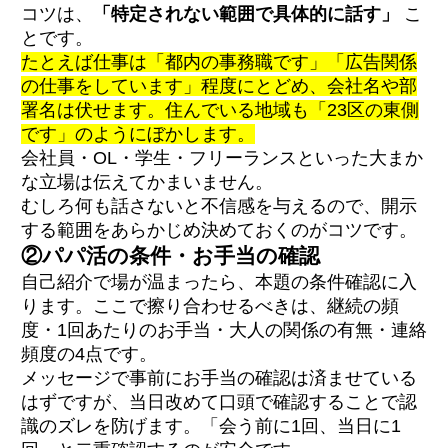
コツは、
「特定されない範囲で具体的に話す」
こ
とです。
たとえば仕事は「都内の事務職です」「広告関係
の仕事をしています」程度にとどめ、会社名や部
署名は伏せます。住んでいる地域も「23区の東側
です」のようにぼかします。
会社員・OL・学生・フリーランスといった大まか
な立場は伝えてかまいません。
むしろ何も話さないと不信感を与えるので、開示
する範囲をあらかじめ決めておくのがコツです。
②パパ活の条件・お手当の確認
自己紹介で場が温まったら、本題の条件確認に入
ります。ここで擦り合わせるべきは、継続の頻
度・1回あたりのお手当・大人の関係の有無・連絡
頻度の4点です。
メッセージで事前にお手当の確認は済ませている
はずですが、当日改めて口頭で確認することで認
識のズレを防げます。「会う前に1回、当日に1