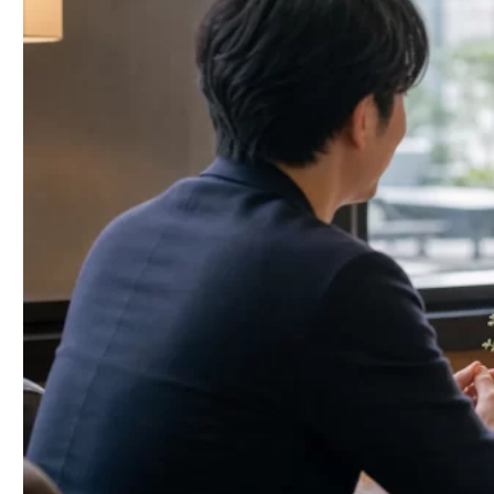
最初の3分で緊張をほぐす笑顔と相槌
パパへの質問は7:3で「聞く」をメインに
共感を示すリアクションワード10選
沈黙が訪れた時の話題転換テクニック5パター
ン
笑顔のトーンと声の大きさを店内に合わせる
仕事・キャリアに関する話題（深掘りせず軽
く触れる）
趣味・休日の過ごし方（共通点を探す王道）
パパ活を始めた理由・希望する関係性
パパのタイプ別（経営者・医師・会社員）に
響く話題選び
食事・お酒・旅行などライフスタイル系
過去の交際歴・他のパパの話
露骨なお金・年収詮索
政治・宗教・センシティブな話題
愚痴・ネガティブな話題（仕事/恋愛/家族）
プライベートの詮索（家族構成・自宅住所）