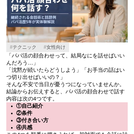
#
テクニック
#
女性向け
「パパ活の顔合わせって、結局なにを話せばいい
んだろう…」
「沈黙が続いたらどうしよう」「お手当の話はい
つ切り出せばいいの？」
そんな不安で当日が憂うつになっていませんか。
結論からお伝えすると、パパ活の顔合わせで話す
内容は次の4つです。
①自己紹介
②条件
③付き合い方
④共感