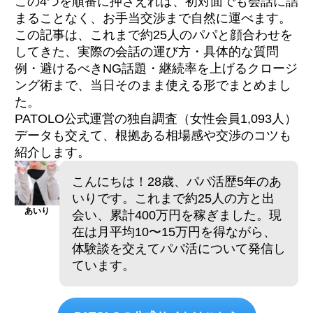
この4つを順番に押さえれば、初対面でも会話に詰
まることなく、お手当交渉まで自然に運べます。
この記事は、これまで約25人のパパと顔合わせを
してきた、実際の会話の運び方・具体的な質問
例・避けるべきNG話題・継続率を上げるクロージ
ング術まで、当日そのまま使える形でまとめまし
た。
PATOLO公式運営の独自調査（女性会員1,093人）
データも交えて、根拠ある相場感や交渉のコツも
紹介します。
こんにちは！28歳、パパ活歴5年のあ
いりです。これまで約25人の方と出
あいり
会い、累計400万円を稼ぎました。現
在は月平均10〜15万円を得ながら、
体験談を交えてパパ活について発信し
ています。