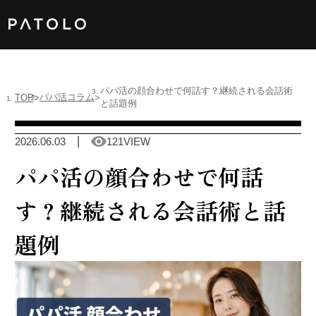
女性TOP
パパ活の顔合わせで何話す？継続される会話術
パパ活コラム
TOP
と話題例
男性TOP
2026.06.03
121VIEW
加盟店TOP
パパ活の顔合わせで何話
ABOUT US
す？継続される会話術と話
題例