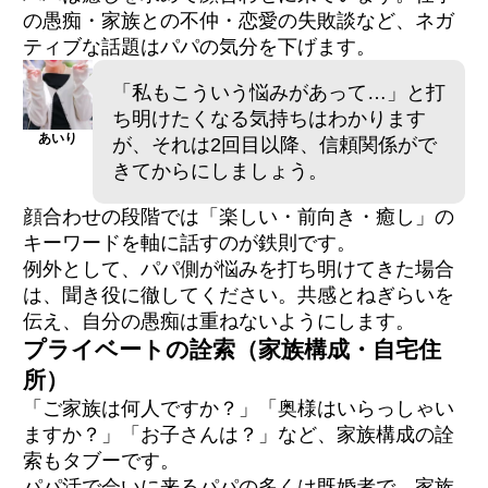
の愚痴・家族との不仲・恋愛の失敗談など、ネガ
ティブな話題はパパの気分を下げます。
「私もこういう悩みがあって…」と打
ち明けたくなる気持ちはわかります
あいり
が、それは2回目以降、信頼関係がで
きてからにしましょう。
顔合わせの段階では「楽しい・前向き・癒し」の
キーワードを軸に話すのが鉄則です。
例外として、パパ側が悩みを打ち明けてきた場合
は、聞き役に徹してください。共感とねぎらいを
伝え、自分の愚痴は重ねないようにします。
プライベートの詮索（家族構成・自宅住
所）
「ご家族は何人ですか？」「奥様はいらっしゃい
ますか？」「お子さんは？」など、家族構成の詮
索もタブーです。
パパ活で会いに来るパパの多くは既婚者で、家族