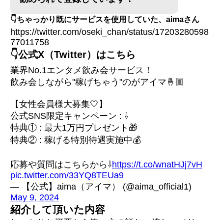
👇ちゃっかり既にサービスを使用していた、aimaさん
https://twitter.com/oseki_chan/status/17203280598
77011758
👇公式X（Twitter）はこちら
業界No.1エンタメ飲み会サービス！
飲み会しながら"稼げちゃう"のがアイマ🤞🏼
【女性会員様大募集🤍】
公式SNS限定キャンペーン : ⇩
特典① : 最大1万円プレゼント🎁
特典② : 稼げる特別待遇実施中💰
応募や質問はこちらから⇩
https://t.co/wnatHJj7vH
pic.twitter.com/33YQ8TEUa9
— 【公式】aima（アイマ） (@aima_official1)
May 9, 2024
紹介して頂いた内容