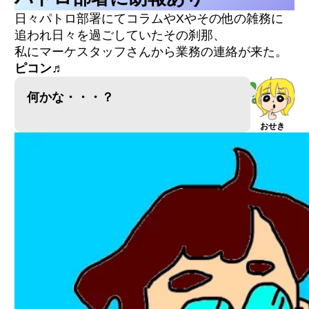
日々パトロ部署にてコラムやXやその他の雑務に
会社・サービス概要
紹介して頂いた内容
追われ日々を過ごしていたその刹那、
私にマーケスタッフさんから業務の連絡が来た。
メディア情報
ピコン♬
記事全体の特徴
紹介して頂いた内容
何かな・・・？
会社・サービス概要
おせき
紹介して頂いた内容
会社・サービス概要
紹介して頂いた内容
相場についても触れている
会社・サービス概要
紹介して頂いた内容
メディア情報