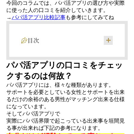
今回のコラムでは、パパ活アプリの選び方や実際
に使った人の口コミを紹介していきます。
→
パパ活アプリ比較記事
も参考にしてみてね
目次
パパ活アプリの口コミをチェッ
クするのは何故？
①写真よりも実物が綺麗
②会話を楽しめる
パパ活アプリには、様々な種類があります。
サポートを必要としている女性とサポートを出来
③礼儀正しさや言葉の使い方
るだけの余裕のある男性がマッチング出来る仕様
になっています。
そしてパパ活アプリで
①写真と実物が違い過ぎる
②擦れている/プロ感が強い
実際にパパ活界隈で起こっている出来事を垣間見
③非常識・マナーが悪い
る事が出来れば下記の参考になります。
④暗い/受け身すぎる