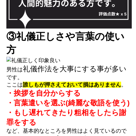
③礼儀正しさや言葉の使い
方
礼儀作法を大事にする事が多い
男性は
です。
ここは
誰しもが押さえておいて損はありません
。
・挨拶を自分からする
・言葉遣いを選ぶ(綺麗な敬語を使う)
・もし遅れてきたり粗相をしたら謝
罪をする
など、基本的なところを男性はよく見ているので