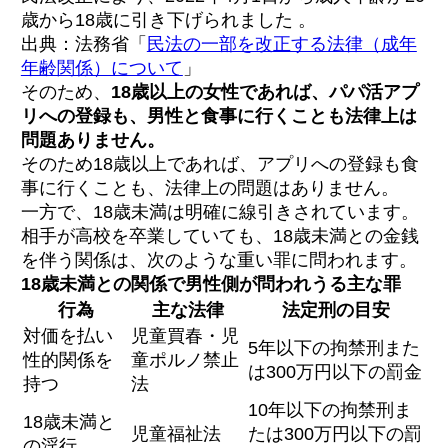
歳から18歳に引き下げられました 。
出典：法務省「
民法の一部を改正する法律（成年
年齢関係）について
」
そのため、
18歳以上の女性であれば、パパ活アプ
リへの登録も、男性と食事に行くことも法律上は
問題ありません。
そのため18歳以上であれば、アプリへの登録も食
事に行くことも、法律上の問題はありません。
一方で、18歳未満は明確に線引きされています。
相手が高校を卒業していても、18歳未満との金銭
を伴う関係は、次のような重い罪に問われます。
18歳未満との関係で男性側が問われうる主な罪
行為
主な法律
法定刑の目安
対価を払い
児童買春・児
5年以下の拘禁刑また
性的関係を
童ポルノ禁止
は300万円以下の罰金
持つ
法
10年以下の拘禁刑ま
18歳未満と
児童福祉法
たは300万円以下の罰
の淫行