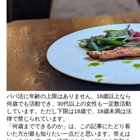
18〜20代前半｜若さと素直さが応援につなが
る
20代後半｜落ち着きと社会的マナーが伝わる
30代｜包容力と会話スキルで癒し枠の安心感
を提供
40代｜人生経験と知的魅力で安定した太パパ
に選ばれる
50代以上｜希少性最高・月極パパに長期指名
される
20代の戦略｜素直さと将来の目標で信頼を得
る
パパ活に年齢の上限はありません。18歳以上なら
30代の戦略｜会話力と余裕で「癒し枠」にな
何歳でも活動でき、30代以上の女性も一定数活動
る
しています。ただし下限は18歳で、18歳未満は法
40代以上の戦略｜知性と品格で差別化する
律で禁じられています。
「何歳までできるのか」は、この記事にたどり着
清潔感と落ち着きのある外見
感謝と礼儀、思いやりを示す
いた方が最も知りたい一点だと思います。答えは
約束と時間を守る