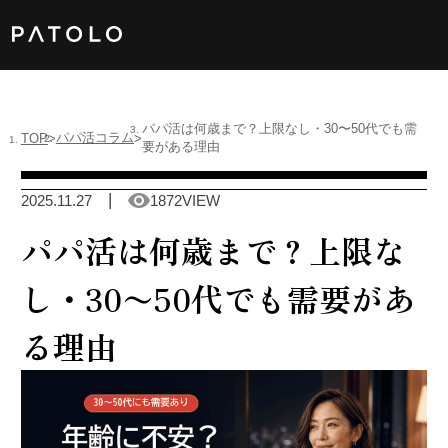
女性TOP
パパ活は何歳まで？上限なし・30〜50代でも需
パパ活コラム
TOP
要がある理由
男性TOP
2025.11.27
1872VIEW
加盟店TOP
パパ活は何歳まで？上限な
ABOUT US
し・30〜50代でも需要があ
る理由