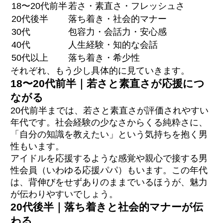
18〜20代前半
若さ・素直さ・フレッシュさ
20代後半
落ち着き・社会的マナー
30代
包容力・会話力・安心感
40代
人生経験・知的な会話
50代以上
落ち着き・希少性
それぞれ、もう少し具体的に見ていきます。
18〜20代前半｜若さと素直さが応援につ
ながる
20代前半までは、若さと素直さが評価されやすい
年代です。社会経験の少なさからくる純粋さに、
「自分の知識を教えたい」という気持ちを抱く男
性もいます。
アイドルを応援するような感覚や親心で接する男
性会員（いわゆる応援パパ）もいます。この年代
は、背伸びをせずありのままでいるほうが、魅力
が伝わりやすいでしょう。
20代後半｜落ち着きと社会的マナーが伝
わる