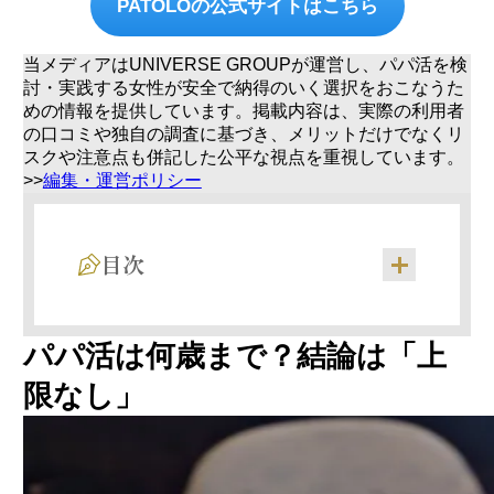
PATOLOの公式サイトはこちら
当メディアはUNIVERSE GROUPが運営し、パパ活を検
討・実践する女性が安全で納得のいく選択をおこなうた
めの情報を提供しています。掲載内容は、実際の利用者
の口コミや独自の調査に基づき、メリットだけでなくリ
スクや注意点も併記した公平な視点を重視しています。
>>
編集・運営ポリシー
目次
【下限】パパ活は18歳から｜18歳未満は違法
（児童福祉法・成人年齢）
パパ活は何歳まで？結論は「上
限なし」
会う内容別のお手当の目安（1回あたり）
年代別のお手当の目安