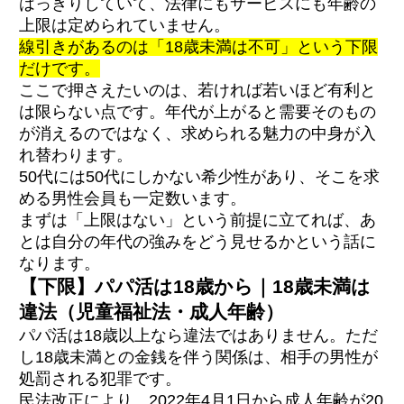
はっきりしていて、法律にもサービスにも年齢の
金銭面の線引きをはっきりさせる
上限は定められていません。
線引きがあるのは「18歳未満は不可」という下限
だけです。
ここで押さえたいのは、若ければ若いほど有利と
は限らない点です。年代が上がると需要そのもの
年代別｜サービス選びで重視したいこと
が消えるのではなく、求められる魅力の中身が入
主要サービスの比較
れ替わります。
50代には50代にしかない希少性があり、そこを求
Q1. 年齢によってお手当の相場は変わります
か？
める男性会員も一定数います。
Q2. 30代以上におすすめのパパ活アプリはあ
まずは「上限はない」という前提に立てれば、あ
りますか？
とは自分の年代の強みをどう見せるかという話に
Q3. 18歳や19歳でもパパ活はできますか？
Q4. 50代でもパパ活はできますか?
なります。
Q5. パパ活で年齢を聞かれた時はどう答える
【下限】パパ活は18歳から｜18歳未満は
べきですか?
違法（児童福祉法・成人年齢）
パパ活は18歳以上なら違法ではありません。ただ
し18歳未満との金銭を伴う関係は、相手の男性が
処罰される犯罪です。
民法改正により、2022年4月1日から成人年齢が20