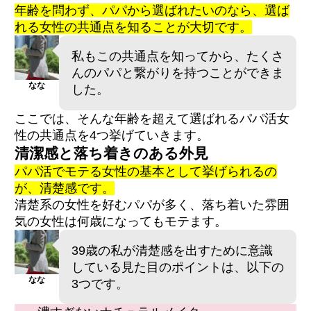
年齢
を
問わず、パパから選ばれたいのなら、選ば
れる女性の共通点を知ることが大切です。
私もこの共通点を知ってから、たくさ
んのパパと繋がりを持つことができま
なな
した。
ここでは、そんな年齢を超えて選ばれるパパ活女
性の共通点を4つ挙げていきます。
清潔感と落ち着きのある外見
パパ活でモテる女性の基本として挙げられるの
が、清楚感です。
清楚系の女性を好むパパが多く、落ち着いた雰囲
気の女性は何歳になってもモテます。
39歳の私が清楚感を出すために意識
している見た目のポイントは、以下の
なな
3つです。