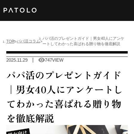
女性TOP
パパ活のプレゼントガイド｜男女40人にアンケ
パパ活コラム
TOP
ートしてわかった喜ばれる贈り物を徹底解説
男性TOP
2025.11.29
747VIEW
加盟店TOP
パパ活のプレゼントガイド
ABOUT US
｜男女40人にアンケートし
女性会員
てわかった喜ばれる贈り物
を徹底解説
男性会員
Language