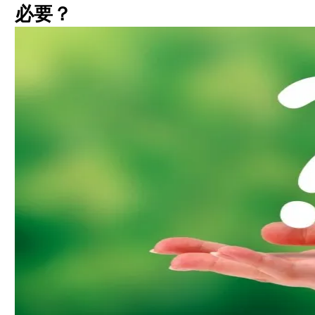
女性側がプレゼントをするメリット
必要？
男性側がプレゼントをするメリット
関係初期（〜3万円）｜デパコス・洋服・小物
イベント時（5万円〜15万円）｜アクセ・ブラ
ンド小物
長期・太パパ（20万円〜）｜バッグ・靴・高
級アイテム
自分では買えない背伸びアイテム
一緒に選べる買い物デートのギフト
手紙・花束など心のこもった贈り物
仕事で使える実用品（ボールペン・名刺入
れ）
家庭に持ち帰りやすい消え物（高級お菓子・
お酒）
疲れを癒すギフト（マッサージ・スパ券）