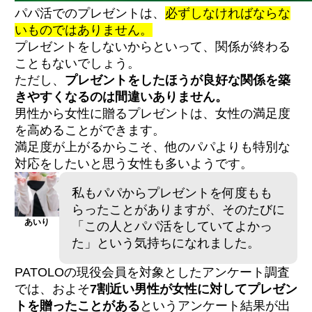
【女性が困る】趣味外れのアクセ／サイズ違
パパ活でのプレゼントは、
必ずしなければならな
いの服
いものではありません。
【男性が困る】家庭に持ち込めない物・香
水・大きすぎる物
プレゼントをしないからといって、関係が終わる
こともないでしょう。
ただし、
プレゼントをしたほうが良好な関係を築
誕生日・クリスマスなど定番イベント
きやすくなるのは間違いありません。
デートの別れ際にサプライズ
男性から女性に贈るプレゼントは、女性の満足度
買い物デート中の自然な流れで
を高めることができます。
満足度が上がるからこそ、他のパパよりも特別な
ほしいものの写真を見せ「これ可愛くな
対応をしたいと思う女性も多いようです。
い？」と会話に出す
「一緒に選んでほしいな」と買い物デートに
誘う
私もパパからプレゼントを何度もも
特別な日を口実に「記念になるからうれしい
らったことがありますが、そのたびに
な」と伝える
あいり
「この人とパパ活をしていてよかっ
た」という気持ちになれました。
既婚者パパには形に残らないものを選ぶ
PATOLOの現役会員を対象としたアンケート調査
年間110万円以上は贈与税に注意
催促・比較・要求しすぎは関係悪化につなが
では、およそ
7割近い男性が女性に対してプレゼン
る
トを贈ったことがある
というアンケート結果が出