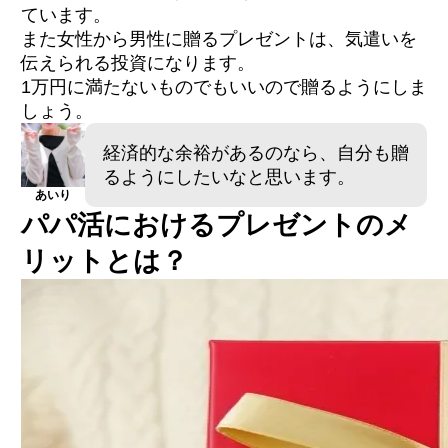
ています。
また女性から男性に贈るプレゼントは、気遣いを
PATOLO（パトロ）｜富裕層×交際倶楽部基盤
伝えられる投資になります。
SugarDaddy（シュガーダディ）｜経済力のあ
1万円に満たないものでもいいので贈るようにしま
る男性が多い
Paters（ペイターズ）｜会員数が多く初心者
しょう。
向け
経済的な余裕があるのなら、自分も贈
るようにしたいなと思います。
Q.1パパ活のプレゼント相場は？
あいり
Q.2パパにほしいものを聞かれたら？
パパ活におけるプレゼントのメ
Q.3パパ活でおすすめのプレゼントは？
リットとは？