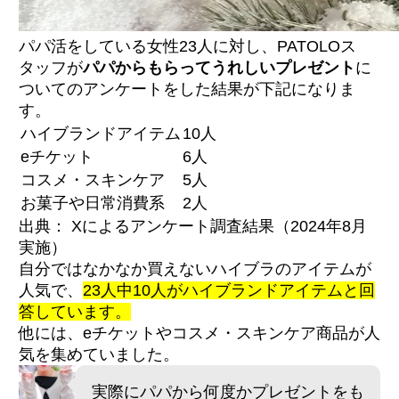
パパ活をしている女性23人に対し、PATOLOス
タッフが
パパからもらってうれしいプレゼント
に
ついてのアンケートをした結果が下記になりま
す。
ハイブランドアイテム
10人
eチケット
6人
コスメ・スキンケア
5人
お菓子や日常消費系
2人
出典： Xによるアンケート調査結果（2024年8月
実施）
自分ではなかなか買えないハイブラのアイテムが
人気で、
23人中10人がハイブランドアイテムと回
答しています。
他には、eチケットやコスメ・スキンケア商品が人
気を集めていました。
実際にパパから何度かプレゼントをも