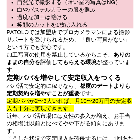
自然光で撮影する（暗い室内写真はNG）
白やパステルカラーの服を選ぶ
過度な加工は避ける
笑顔のカットを1枚は入れる
PATOLOでは加盟店でプロカメラマンによる撮影
サポートを受けられるため、「良い写真がない」
という方でも安心です。
加工写真の使用を禁止しているからこそ、
ありの
ままの自分を評価してもらえる環境
が整っていま
す。
定期パパを増やして安定収入をつくる
パパ活で安定的に稼ぐなら、
都度のデートよりも
定期契約を増やすことが重要
です。
定期パパが2〜3人いれば、月10〜20万円の安定収
入も十分に実現できます。
近年、パパ活市場には女性の参入が増え、お手当
の相場は以前と比べてやや下がる傾向にありま
す。
こうした状況で安定収入を確保するには、1回あた