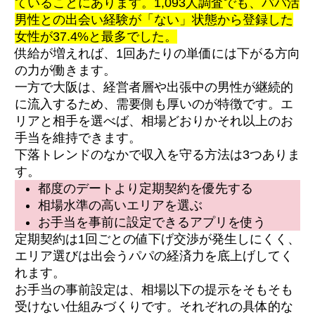
ていることにあります。1,093人調査でも、パパ活
男性との出会い経験が「ない」状態から登録した
女性が37.4%と最多でした。
供給が増えれば、1回あたりの単価には下がる方向
の力が働きます。
一方で大阪は、経営者層や出張中の男性が継続的
に流入するため、需要側も厚いのが特徴です。エ
リアと相手を選べば、相場どおりかそれ以上のお
手当を維持できます。
下落トレンドのなかで収入を守る方法は3つありま
す。
都度のデートより定期契約を優先する
相場水準の高いエリアを選ぶ
お手当を事前に設定できるアプリを使う
定期契約は1回ごとの値下げ交渉が発生しにくく、
エリア選びは出会うパパの経済力を底上げしてく
れます。
お手当の事前設定は、相場以下の提示をそもそも
受けない仕組みづくりです。それぞれの具体的な