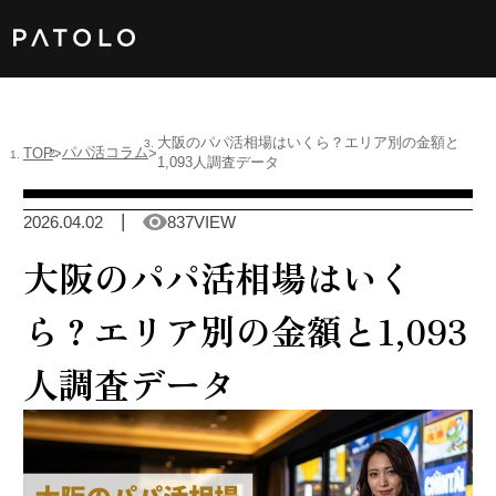
女性TOP
大阪のパパ活相場はいくら？エリア別の金額と
パパ活コラム
TOP
1,093人調査データ
男性TOP
2026.04.02
837VIEW
加盟店TOP
大阪のパパ活相場はいく
ABOUT US
ら？エリア別の金額と1,093
人調査データ