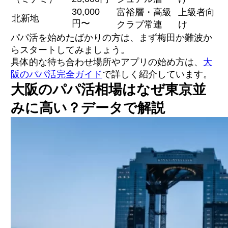
30,000
富裕層・高級
上級者向
北新地
円〜
クラブ常連
け
パパ活を始めたばかりの方は、まず梅田か難波か
らスタートしてみましょう。
具体的な待ち合わせ場所やアプリの始め方は、
大
阪のパパ活完全ガイド
で詳しく紹介しています。
大阪のパパ活相場はなぜ東京並
みに高い？データで解説