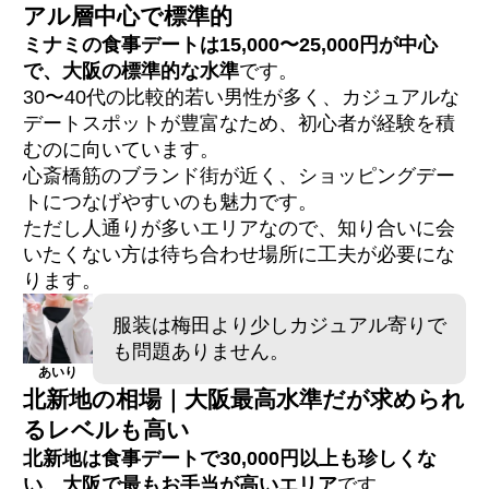
アル層中心で標準的
ミナミの食事デートは15,000〜25,000円が中心
で、大阪の標準的な水準
です。
30〜40代の比較的若い男性が多く、カジュアルな
デートスポットが豊富なため、初心者が経験を積
むのに向いています。
心斎橋筋のブランド街が近く、ショッピングデー
トにつなげやすいのも魅力です。
ただし人通りが多いエリアなので、知り合いに会
いたくない方は待ち合わせ場所に工夫が必要にな
ります。
服装は梅田より少しカジュアル寄りで
も問題ありません。
あいり
北新地の相場｜大阪最高水準だが求められ
るレベルも高い
北新地は食事デートで30,000円以上も珍しくな
い、大阪で最もお手当が高いエリア
です。