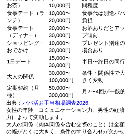
お茶）
10,000円
間程度
食事デート（ラ
10,000〜
食事代は別途パパ
ンチ）
20,000円
負担
食事デート
20,000〜
お酒ありだとアッ
（ディナー）
30,000円
プ傾向
ショッピング・
10,000〜
プレゼント別途の
おでかけ
30,000円
場合あり
15,000〜
1日デート
半日〜終日の同行
30,000円
30,000〜
条件・関係性で大
大人の関係
100,000円
きく変動
定期契約（月
50,000〜
月2〜4回が一般的
極）
300,000円
出典：
パパ活お手当相場調査2026
女性の年齢・コミュニケーション力、男性の経済
力によって変動します。
大人の関係（肉体関係を含む交際のこと）は金額
の幅がとくに大きく、条件のすり合わせが欠かせ