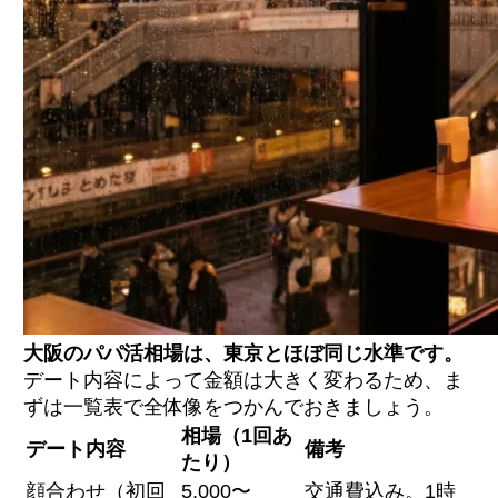
大阪に富裕層パパが集まる3つの理由
東京vs大阪｜お手当相場の違いを1,093人調査
で比較
関西ノリを味方にする会話術【シーン別の会
話例つき】
プロフィール写真で差をつける方法
定期パパを増やして安定収入をつくる
出張パパを狙う大阪ならではの戦略
お手当交渉が不要なアプリを活用する
SNSでのパパ活が危険な理由
安全なパパ活アプリの選び方｜審査制がおす
すめ
大阪のパパ活相場は、東京とほぼ同じ水準です。
デート内容によって金額は大きく変わるため、ま
大阪のパパ活は本当に稼げますか？
ずは一覧表で全体像をつかんでおきましょう。
パパ活のお手当交渉はどうすればいい？
大阪のパパ活相場は下がっていますか？
相場（1回あ
デート内容
備考
30代でも大阪のパパ活で稼げますか？
たり）
大阪でおすすめのパパ活アプリは？
顔合わせ（初回
5,000〜
交通費込み。1時