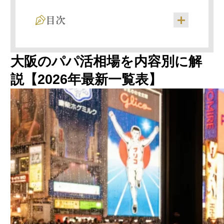
目次
顔合わせ（初回お茶）の相場｜5,000〜10,000
大阪のパパ活相場を内容別に解
円
食事デート（ランチ・ディナー）の相場｜
説【2026年最新一覧表】
10,000〜30,000円
定期契約の相場｜月50,000〜300,000円
2026年の大阪パパ活相場は下落傾向？最新ト
レンドと対策
梅田（キタ）の相場｜経営者・出張パパ中心
でやや高め
難波・心斎橋（ミナミ）の相場｜カジュアル
層中心で標準的
北新地の相場｜大阪最高水準だが求められる
レベルも高い