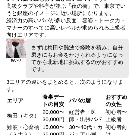
高級クラブや料亭が並ぶ「夜の街」で、東京でい
うと銀座のイメージに近い場所になります。
経済力の高いパパが多い反面、容姿・トーク力・
マナーのすべてに高いレベルが求められる上級者
向けエリアです。
まずは梅田や難波で経験を積み、自分
磨きにもお金をかけられるようになっ
あいり
てから北新地に挑戦するのがおすすめ
です。
3エリアの違いをまとめると、次のようになりま
す。
食事デー
おすすめ
エリア
パパの層
トの目安
の女性
20,000〜
経営者・医
初心者〜
梅田（キタ）
30,000円
師・出張パパ
上級者
難波・心斎橋
15,000〜
30〜40代・カ
初心者向
（ミナミ）
25,000円
ジュアル層
け