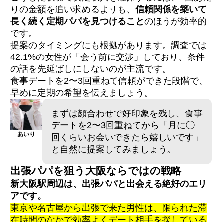
りの金額を追い求めるよりも、
信頼関係を築いて
長く続く定期パパを見つけること
のほうが効率的
です。
提案のタイミングにも根拠があります。調査では
42.1%の女性が「会う前に交渉」しており、条件
の話を先延ばしにしないのが主流です。
食事デートを2〜3回重ねて信頼ができた段階で、
早めに定期の希望を伝えましょう。
まずは顔合わせで好印象を残し、食事
デートを2〜3回重ねてから「月に◯
あいり
回くらいお会いできたら嬉しいです」
と自然に提案してみましょう。
出張パパを狙う大阪ならではの戦略
新大阪駅周辺は、出張パパと出会える絶好のエリ
アです。
東京や名古屋から出張で来た男性は、限られた滞
在時間のなかで効率よくデート相手を探している