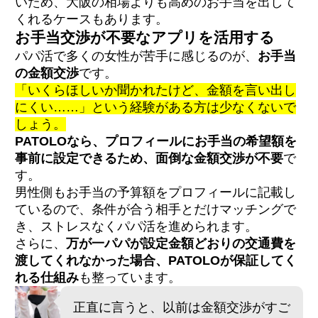
いため、大阪の相場よりも高めのお手当を出して
くれるケースもあります。
お手当交渉が不要なアプリを活用する
パパ活で多くの女性が苦手に感じるのが、
お手当
の金額交渉
です。
「いくらほしいか聞かれたけど、金額を言い出し
にくい……」という経験がある方は少なくないで
しょう。
PATOLOなら、プロフィールにお手当の希望額を
事前に設定できるため、面倒な金額交渉が不要
で
す。
男性側もお手当の予算額をプロフィールに記載し
ているので、条件が合う相手とだけマッチングで
き、ストレスなくパパ活を進められます。
さらに、
万が一パパが設定金額どおりの交通費を
渡してくれなかった場合、PATOLOが保証してく
れる仕組み
も整っています。
正直に言うと、以前は金額交渉がすご