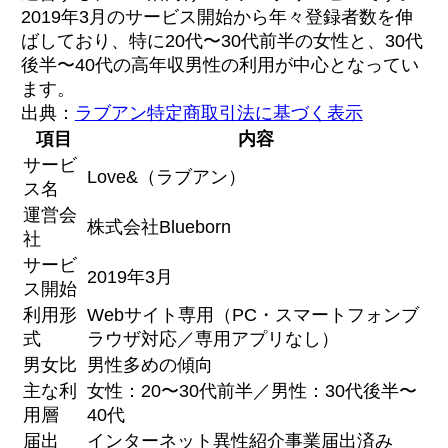
2019年3月のサービス開始から年々登録者数を伸
ばしており、特に20代〜30代前半の女性と、30代
後半〜40代の高年収男性の利用が中心となってい
ます。
出典：
ラブアン特定商取引法に基づく表示
項目
内容
サービ
Love&（ラブアン）
ス名
運営会
株式会社Blueborn
社
サービ
2019年3月
ス開始
利用形
Webサイト専用（PC・スマートフォンブ
式
ラウザ対応／専用アプリなし）
男女比
男性多めの傾向
主な利
女性：20〜30代前半／男性：30代後半〜
用層
40代
届出
インターネット異性紹介事業届出済み