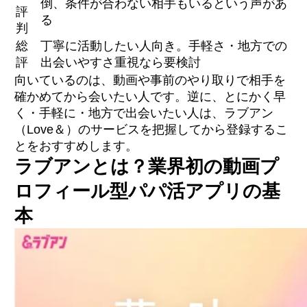
倒、条件が合わない相手もいるという声があ
評
本人確認・年齢確認の厳格さへの安心の声
る
判
総
丁寧に活動したい人向き。手軽さ・地方での
「ラブアンはやばい・詐欺」と言われる理由
評
出会いやすさ重視なら要検討
は本当か
向いているのは、動画や事前のやり取りで相手を
地方在住・動画作成など使い勝手の不満
確かめてから会いたい人です。逆に、とにかく早
く・手軽に・地方で出会いたい人は、ラブアン
（Love＆）のサービスを把握してから登録するこ
業者・危険ユーザーの見分け方7チェック
本人確認と審査の仕組み
とをおすすめします。
身バレ・トラブルを防ぐ設定と通報・ブロッ
ラブアンとは？業界初の動画プ
ク手順
ロフィール型パパ活アプリの基
本
女性は無料でどこまで使えるか
男性料金の要点（ゴールド・プラチナ・600円
お試し）
お手当相場を見るときの注意点（会う内容別
の目安・免責）
相場より高すぎる提示に注意（美人局・業者