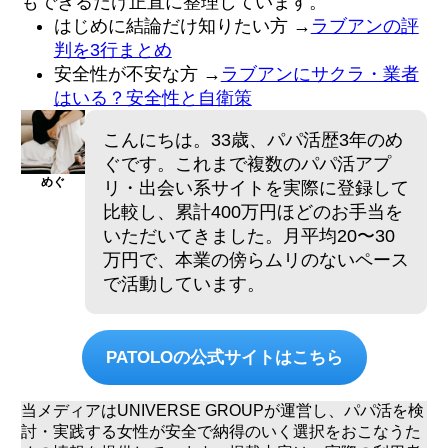
もできるだけ正直に整理しています。
はじめに結論だけ知りたい方 →
ラブアンの評
判を3行まとめ
安全性が不安な方 →
ラブアンにサクラ・業者
はいる？安全性と自衛策
こんにちは。33歳、パパ活歴3年のめ
ぐです。これまで複数のパパ活アプ
めぐ
リ・出会い系サイトを実際に登録して
比較し、累計400万円ほどのお手当を
いただいてきました。月平均20〜30
万円で、本業の傍らムリのないペース
で活動しています。
PATOLOの公式サイトはこちら
当メディアはUNIVERSE GROUPが運営し、パパ活を検
討・実践する女性が安全で納得のいく選択をおこなうた