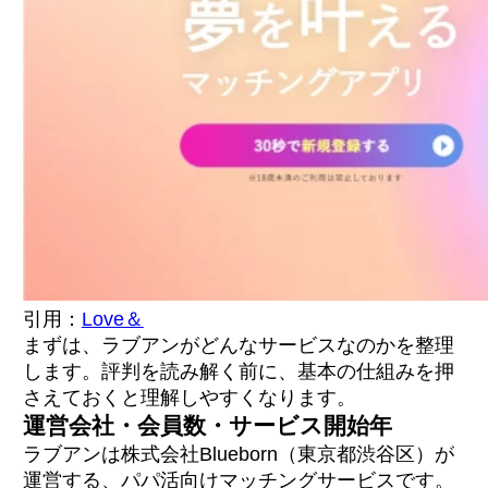
のサイン）
5アプリ比較表（料金・男性層・安全対策）
PATOLOと比較したときの違い（動画 vs 審査
制）
用途別の選び方・併用シナリオ
どんな人にラブアンは向いている?向いていな
い?
Q1. ラブアンで身バレすることはあります
か？
Q2. ラブアンの退会方法と注意点は？
Q3. ラブアンで月にいくら稼げる？相場は？
引用：
Love＆
Q4. ラブアンは違法ではないの？
まずは、ラブアンがどんなサービスなのかを整理
します。評判を読み解く前に、基本の仕組みを押
さえておくと理解しやすくなります。
運営会社・会員数・サービス開始年
ラブアンは株式会社Blueborn（東京都渋谷区）が
運営する、パパ活向けマッチングサービスです。