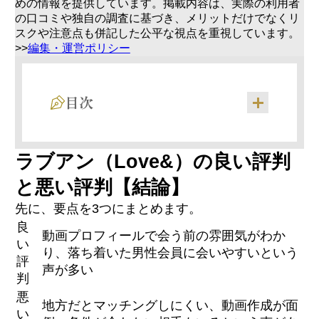
めの情報を提供しています。掲載内容は、実際の利用者
の口コミや独自の調査に基づき、メリットだけでなくリ
スクや注意点も併記した公平な視点を重視しています。
>>
編集・運営ポリシー
目次
ラブアン（Love&）の良い評判
と悪い評判【結論】
運営会社・会員数・サービス開始年
動画プロフィール・恋Qなど独自機能でできる
先に、要点を3つにまとめます。
こと
良
他のパパ活アプリと違う3つのポイント
動画プロフィールで会う前の雰囲気がわか
い
り、落ち着いた男性会員に会いやすいという
評
声が多い
判
男性会員の年収レベルが高く誠実なパパに会
いやすい
悪
地方だとマッチングしにくい、動画作成が面
動画・事前確認でミスマッチが減ったという
い
声