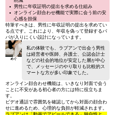
削減
男性に年収証明の提出を求める仕組み
オンライン顔合わせ機能で実際に会う前の安
心感を担保
特筆すべきは、男性に年収証明の提出を求めてい
る点です。これにより、年収を偽って登録するパ
パが入りにくい設計になっています。
私の体験でも、ラブアンで出会う男性
は経営者や医師、弁護士、公認会計士
めぐ
などの社会的地位が安定した層が中心
で、メッセージのやり取りも比較的ス
マートな方が多い印象でした。
オンライン顔合わせ機能は、いきなり対面で会う
ことに不安がある初心者の方には特に役立ちま
す。
ビデオ通話で雰囲気を確認してから対面の顔合わ
せに進めるため、心理的な負担が軽減されます。
ラブアンは「動画でアピールできる」独自性と、