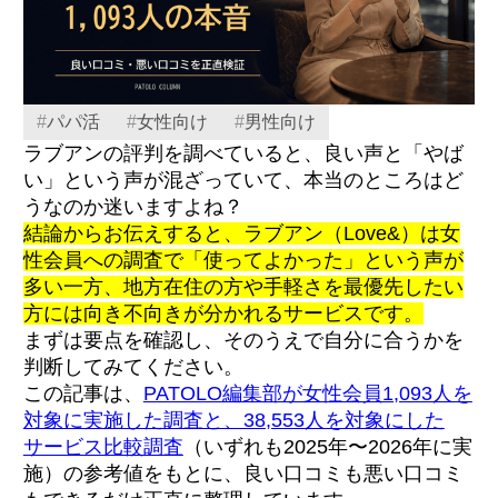
#
パパ活
#
女性向け
#
男性向け
ラブアンの評判を調べていると、良い声と「やば
い」という声が混ざっていて、本当のところはど
うなのか迷いますよね？
結論からお伝えすると、ラブアン（Love&）は女
性会員への調査で「使ってよかった」という声が
多い一方、地方在住の方や手軽さを最優先したい
方には向き不向きが分かれるサービスです。
まずは要点を確認し、そのうえで自分に合うかを
判断してみてください。
この記事は、
PATOLO編集部が女性会員1,093人を
対象に実施した調査と、38,553人を対象にした
サービス比較調査
（いずれも2025年〜2026年に実
施）の参考値をもとに、良い口コミも悪い口コミ