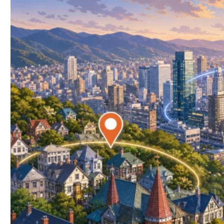
顔合わせ・食事・大人の関係｜デート内容別
の相場目安
PATOLO 1,093人調査｜地域別お手当中央値ラ
ンキング
定期パパ獲得の関係段階｜タイプAからタイプ
Cへの移行戦略
三宮｜利便性は最高だが身バレリスクも最大
旧居留地・北野｜落ち着いた大人デート向き
の穴場
元町・ハーバーランド｜カジュアル顔合わせ
に向くエリア
西宮・芦屋｜阪神間の富裕層居住エリアで定
期パパを狙う
顔合わせ場所選びの3原則｜人目・駅近・個室
NG
三宮駅周辺のおすすめカフェ・ラウンジ
顔合わせ後にホテル直行はNG｜段階的に関係