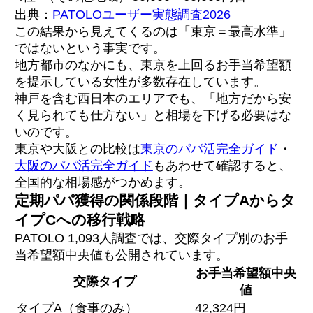
出典：
PATOLOユーザー実態調査2026
この結果から見えてくるのは「東京＝最高水準」
ではないという事実です。
地方都市のなかにも、東京を上回るお手当希望額
を提示している女性が多数存在しています。
神戸を含む西日本のエリアでも、「地方だから安
く見られても仕方ない」と相場を下げる必要はな
いのです。
東京や大阪との比較は
東京のパパ活完全ガイド
・
大阪のパパ活完全ガイド
もあわせて確認すると、
全国的な相場感がつかめます。
定期パパ獲得の関係段階｜タイプAからタ
イプCへの移行戦略
PATOLO 1,093人調査では、交際タイプ別のお手
当希望額中央値も公開されています。
お手当希望額中央
交際タイプ
値
タイプA（食事のみ）
42,324円