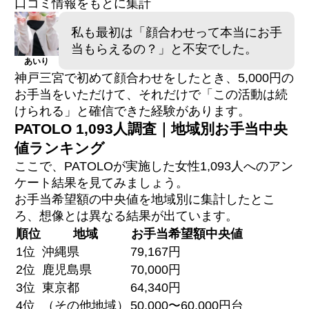
口コミ情報をもとに集計
私も最初は「顔合わせって本当にお手
当もらえるの？」と不安でした。
あいり
神戸三宮で初めて顔合わせをしたとき、5,000円の
お手当をいただけて、それだけで「この活動は続
けられる」と確信できた経験があります。
PATOLO 1,093人調査｜地域別お手当中央
値ランキング
ここで、PATOLOが実施した女性1,093人へのアン
ケート結果を見てみましょう。
お手当希望額の中央値を地域別に集計したとこ
ろ、想像とは異なる結果が出ています。
順位
地域
お手当希望額中央値
1位
沖縄県
79,167円
2位
鹿児島県
70,000円
3位
東京都
64,340円
4位
（その他地域）
50,000〜60,000円台