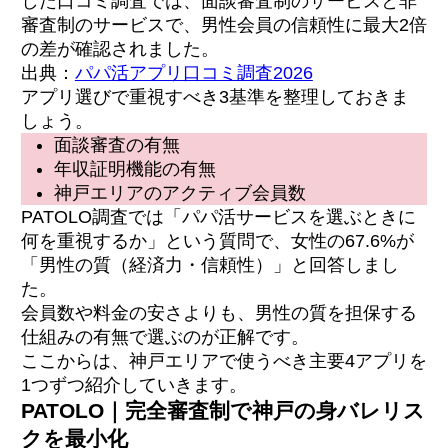
した口コミ調査では、面談審査制のサービスと非
審査制のサービスで、男性会員の信頼性に最大2倍
の差が確認されました。
出典：
パパ活アプリ口コミ調査2026
アプリ選びで重視すべき3基準を整理しておきま
しょう。
面談審査の有無
年収証明機能の有無
神戸エリアのアクティブ会員数
PATOLO調査では「パパ活サービスを選ぶときに
何を重視するか」という質問で、女性の67.6%が
「男性の質（経済力・信頼性）」と回答しまし
た。
会員数や料金の安さよりも、男性の質を担保する
仕組みの有無で選ぶのが正解です。
ここからは、神戸エリアで使うべき主要4アプリを
1つずつ紹介していきます。
PATOLO｜完全審査制で神戸の身バレリス
クを最小化