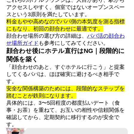
これらのホテルラウンジは、人目があり、駅から
アクセスしやすく、個室ではないオープンスペー
スという3原則を満たしています。
料金もやや高めなのでパパ側の本気度を測る指標
にもなり、初回の顔合わせに最適です。
顔合わせ場所の選び方の詳細は、
パパ活の顔合わ
せ場所ガイド
も参考にしてみてください。
顔合わせ後にホテル直行はNG｜段階的に
関係を築く
「顔合わせのあと、すぐホテルに行こう」と提案
してくるパパは、ほぼ確実に避けるべき相手で
す。
安全な関係構築のためには、段階的なステップを
踏むことが鉄則になります。
具体的には、3〜5回程度の都度払いデート（食
事・お茶）を重ねて、お互いの相性や信頼関係を
確認してから、定期契約に移行するのが安全で
す。