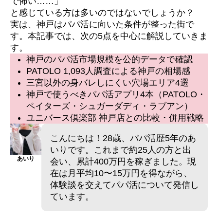
で怖い……」
と感じている方は多いのではないでしょうか？
実は、神戸はパパ活に向いた条件が整った街で
す。本記事では、次の5点を中心に解説していきま
す。
神戸のパパ活市場規模を公的データで確認
PATOLO 1,093人調査による神戸の相場感
三宮以外の身バレしにくい穴場エリア4選
神戸で使うべきパパ活アプリ4本（PATOLO・
ペイターズ・シュガーダディ・ラブアン）
ユニバース倶楽部 神戸店との比較・併用戦略
こんにちは！28歳、パパ活歴5年のあ
いりです。これまで約25人の方と出
あいり
会い、累計400万円を稼ぎました。現
在は月平均10〜15万円を得ながら、
体験談を交えてパパ活について発信し
ています。