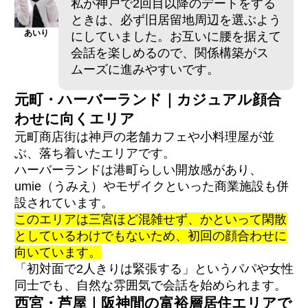
私が神戸で2回目以降のデートをする
ときは、必ず旧居留地周辺を選ぶよう
あいり
にしていました。お互いに腰を据えて
会話を楽しめるので、関係構築がス
ムーズに進みやすいです。
元町・ハーバーランド｜カジュアル顔合
わせに向くエリア
元町商店街は神戸の老舗カフェや小料理屋が並
ぶ、落ち着いたエリアです。
ハーバーランドは港町らしい開放感があり、
umie（うみえ）やモザイクといった商業施設も併
設されています。
このエリアは三宮ほど混雑せず、かといって閑散
としているわけでもないため、初回の顔合わせに
向いています。
「初対面で2人きりは緊張する」というパパや女性
同士でも、自然な雰囲気で会話を始められます。
西宮・芦屋｜阪神間の富裕層居住エリアで