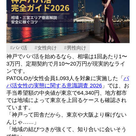
#
パパ活
#
女性向け
#
男性向け
神戸でパパ活を始めるなら、相場は1回あたり1〜
3万円、定期契約で月10〜20万円が現実的なライ
ンです。
PATOLOが女性会員1,093人を対象に実施した「
パ
パ活女性の実態に関する意識調査 2026
」では、お
手当希望額の中央値が東京で64,340円、地方都市
では地域によって東京を上回るケースも確認され
ています。
「神戸って田舎だから、東京や大阪より稼げない
んじゃ……」
「地域の結びつきが強くて、知り合いに会いそう