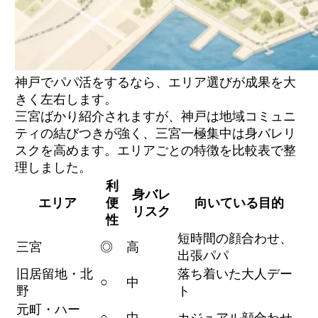
神戸でパパ活をするなら、エリア選びが成果を大
きく左右します。
三宮ばかり紹介されますが、神戸は地域コミュニ
ティの結びつきが強く、三宮一極集中は身バレリ
スクを高めます。エリアごとの特徴を比較表で整
理しました。
利
身バレ
エリア
便
向いている目的
リスク
性
短時間の顔合わせ、
三宮
◎
高
出張パパ
旧居留地・北
落ち着いた大人デー
○
中
野
ト
元町・ハー
○
中
カジュアル顔合わせ