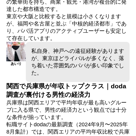
初回の車待ち合わせは絶対にNG｜安全な顔合
の繁華街を持ち、商業・観光・港湾が複合的に発
わせ手順
達した都市構造です。
売春防止法・デートクラブ条例｜知っておく
東京や大阪と比較すると規模は小さくなります
べき法的境界
が、福岡や名古屋と並ぶ「中核的経済都市」であ
り、パパ活アプリのアクティブユーザーも安定し
STEP1〜2｜PATOLOに無料登録しプロフィー
て存在しています。
ルを整える
STEP3〜4｜マッチング後のメッセージから顔
私自身、神戸への遠征経験があります
合わせまで
が、東京ほどライバルが多くなく、落
STEP5｜定期パパへ移行するための関係構築
あいり
ち着いた雰囲気のパパが多い印象でし
た。
Q1. 神戸のパパ活相場は東京や大阪より安い
ですか？
Q2. 三宮以外で身バレしにくいおすすめエリ
関西で兵庫県が年収トップクラス｜doda
アは？
調査が裏付ける男性の経済力
Q3. PATOLOとユニバース倶楽部 神戸店はど
ちらを選ぶべき？
兵庫県は関西エリアで平均年収が最も高いグルー
Q4. 神戸のパパ活で月いくらくらい稼げます
プに入る県で、男性の経済力という観点では十分
か？
な条件が揃っています。
Q5. 神戸で出張パパに出会うコツは？
転職サイトdodaの最新調査（2024年9月〜2025年
8月集計）では、関西エリアの平均年収比較で兵庫