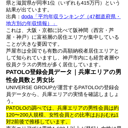
県と滋賀県が同率1位（いずれも415万円）という
結果が出ています。
出典：
doda「平均年収ランキング（47都道府県・
地方別の年収情報）」
これは、大阪・京都に比べて阪神間（西宮・芦
屋・神戸）に富裕層の居住エリアが集中している
ことが大きな要因です。
芦屋市は全国でも有数の高額納税者居住エリアと
して知られていますし、神戸市内にも経営者層や
役員クラスの男性が多く居住しています。
PATOLO登録会員データ｜兵庫エリアの男
性会員数と男女比
UNIVERSE GROUPが運営するPATOLOの登録会
員データから、兵庫エリアの実情を確認しましょ
う。
PATOLOの調べでは、兵庫エリアの男性会員は約
120〜200人規模、女性会員との比率はおおむね1
対2前後で推移しています。