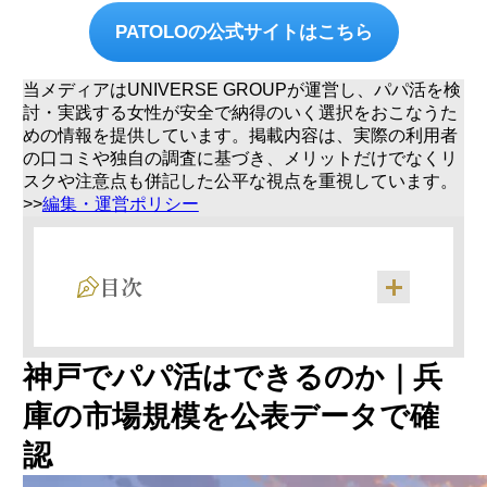
PATOLOの公式サイトはこちら
当メディアはUNIVERSE GROUPが運営し、パパ活を検
討・実践する女性が安全で納得のいく選択をおこなうた
めの情報を提供しています。掲載内容は、実際の利用者
の口コミや独自の調査に基づき、メリットだけでなくリ
スクや注意点も併記した公平な視点を重視しています。
>>
編集・運営ポリシー
目次
神戸の人口・経済規模｜西日本でも有数の都
神戸でパパ活はできるのか｜兵
市
関西で兵庫県が年収トップクラス｜doda調査
庫の市場規模を公表データで確
が裏付ける男性の経済力
PATOLO登録会員データ｜兵庫エリアの男性
認
会員数と男女比