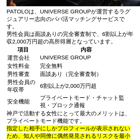
PATOLOは、UNIVERSE GROUPが運営するラグ
ジュアリー志向のパパ活マッチングサービスで
す。
男性会員は面談ありの完全審査制で、6割以上が年
収2,000万円超の高所得層となっています。
項目
内容
UNIVERSE GROUP
運営会社
女性料金
完全無料
男性審査
面談あり（完全審査制）
男性会員の
6割以上が2,000万円超
年収帯
プライベートモード・チャット監
安全機能
視・ブロック通報
神戸で活動する女性にとって最大のメリットは、
プライベートモード機能です。
指定した相手にしかプロフィールが表示されない
ため、知人や同僚に偶然発見されるリスクを最小