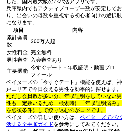
した、国内最大級のパパ活アプリです。
兵庫県内でもアクティブユーザー数が安定してお
り、出会いの母数を重視する初心者向けの選択肢
になります。
項目
内容
累計会員
260万人超
数
女性料金
完全無料
男性審査
入会審査あり
今すぐデート・年収証明・動画プロ
主要機能
フィール
ペイターズの「今すぐデート」機能を使えば、神
戸エリアで今日会える男性を効率的に探せます。
ただし会員数が多い分、年収証明をしていない男
性も一定数いるため、検索時に「年収証明済み」
を必須条件にして絞り込むのがコツです。
ペイターズの詳しい使い方は、
ペイターズでパパ
活する全手順ガイド
を参考にしてみてください。