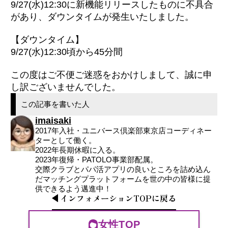
9/27(水)12:30に新機能リリースしたものに不具合
があり、ダウンタイムが発生いたしました。
【ダウンタイム】
9/27(水)12:30頃から45分間
この度はご不便ご迷惑をおかけしまして、誠に申
し訳ございませんでした。
この記事を書いた人
imaisaki
2017年入社・ユニバース倶楽部東京店コーディネー
ターとして働く。
2022年長期休暇に入る。
2023年復帰・PATOLO事業部配属。
交際クラブとパパ活アプリの良いところを詰め込ん
だマッチングプラットフォームを世の中の皆様に提
供できるよう邁進中！
インフォメーション
TOP
に戻る
女性TOP