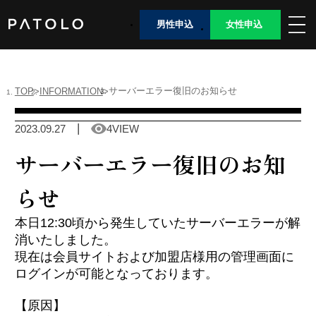
男性申込
女性申込
女性TOP
サーバーエラー復旧のお知らせ
TOP
INFORMATION
男性TOP
2023.09.27
4VIEW
加盟店TOP
サーバーエラー復旧のお知
ABOUT US
らせ
本日12:30頃から発生していたサーバーエラーが解
女性会員ログイン
消いたしました。
現在は会員サイトおよび加盟店様用の管理画面に
ログインが可能となっております。
男性会員ログイン
【原因】
Language
日本語