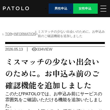
男性申込
女性申込
女性TOP
ミスマッチの少ない出会いのために。お申込み
TOP
INFORMATION
前のご確認機能を追加しました
男性TOP
2026.05.13
334VIEW
加盟店TOP
ミスマッチの少ない出会い
ABOUT US
のために。お申込み前のご
女性会員ログイン
確認機能を追加しました
このたびPATOLOでは、お申込み前にサービスの
男性会員ログイン
雰囲気をご確認いただける機能を追加いたしまし
た。
Language
日本語