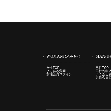
WOMAN
MAN
(女性の方へ)
(男
女性TOP
男性TOP
よくある質問
男性お申
女性会員ログイン
よくある
男性会員