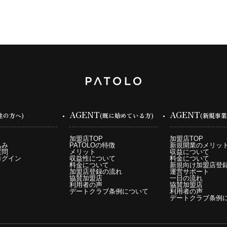
AGENT
AGENT
性の方へ)
(既に始めている方)
(新規事業
加盟店TOP
加盟店TOP
込み
PATOLOの特徴
新規開業のメリッ
質問
メリット
収益について
ログイン
収益性について
料金について
料金について
新規向け加盟店登
加盟店登録の流れ
運営サポート
協賛加盟店
一日の流れ
利用者の声
協賛加盟店
デートクラブ条例について
利用者の声
デートクラブ条例