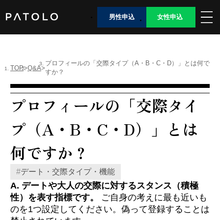
男性申込
女性申込
女性TOP
プロフィールの「交際タイプ（A・B・C・D）」とは何で
TOP
Q&A
すか？
男性TOP
プロフィールの「交際タイ
加盟店TOP
プ（A・B・C・D）」とは
ABOUT US
何ですか？
女性会員ログイン
#
デート・交際タイプ・機能
A. デートや大人の交際に対するスタンス（積極
男性会員ログイン
性）を表す指標です。
ご自身の考えに最も近いも
のを1つ設定してください。偽って登録することは
Language
日本語