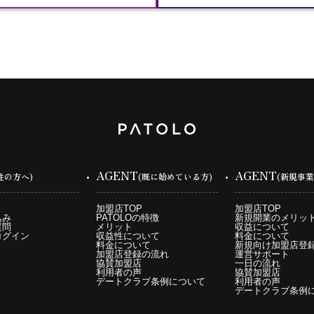
AGENT
AGENT
性の方へ)
(既に始めている方)
(新規事業
加盟店TOP
加盟店TOP
込み
PATOLOの特徴
新規開業のメリッ
質問
メリット
収益について
ログイン
収益性について
料金について
料金について
新規向け加盟店登
加盟店登録の流れ
運営サポート
協賛加盟店
一日の流れ
利用者の声
協賛加盟店
デートクラブ条例について
利用者の声
デートクラブ条例