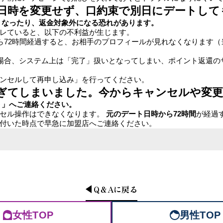
の日時を変更せず、口約束で別日にデートし
なくなったり、返金対象外になる恐れがあります。
レていると、以下の不利益が生じます。
ら72時間経過すると、お相手のプロフィールが見れなくなります（
場合、システム上は「完了」扱いとなってしまい、ポイント返還の
ンセルして再申し込み」を行ってください。
過ぎてしまいました。今からキャンセルや変
ト」へご連絡ください。
ンセル操作はできなくなります。
元のデート日時から72時間
が経過
付いた時点で早急に加盟店へご連絡ください。
Q＆A
に戻る
女性TOP
男性TOP