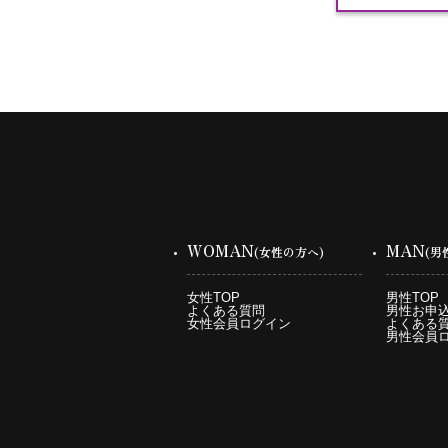
WOMAN
MAN
(女性の方へ)
(男
女性TOP
男性TOP
よくある質問
男性お申
女性会員ログイン
よくある
男性会員