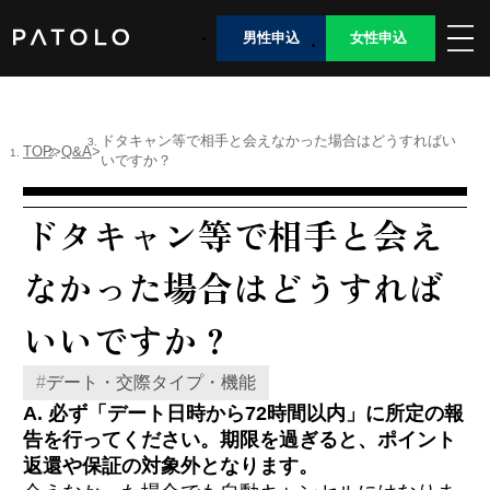
男性申込
女性申込
女性TOP
ドタキャン等で相手と会えなかった場合はどうすればい
TOP
Q&A
いですか？
男性TOP
ドタキャン等で相手と会え
加盟店TOP
なかった場合はどうすれば
ABOUT US
いいですか？
女性会員ログイン
#
デート・交際タイプ・機能
A. 必ず「デート日時から72時間以内」に所定の報
男性会員ログイン
告を行ってください。期限を過ぎると、ポイント
返還や保証の対象外となります。
Language
日本語