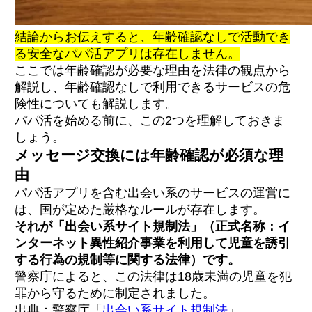
結論からお伝えすると、年齢確認なしで活動でき
安全基準1：「インターネット異性紹介事業」
る安全なパパ活アプリは存在しません。
の届出があるか
ここでは年齢確認が必要な理由を法律の観点から
安全基準2：個人情報の「利用目的」と「保
管」について明記されているか
解説し、年齢確認なしで利用できるサービスの危
安全基準3：悪質ユーザーから身を守る「監
険性についても解説します。
視・通報機能」はあるか
パパ活を始める前に、この2つを理解しておきま
安全基準4：日常のうっかりバレを防ぐプライ
バシー設定は万全か
しょう。
メッセージ交換には年齢確認が必須な理
由
塗りつぶしOK/NGはサービスごとに違う
パパ活アプリを含む出会い系のサービスの運営に
やってはいけない提出例
どうしても不安が拭えない人が取るべき現実
は、国が定めた厳格なルールが存在します。
的な対処
それが「出会い系サイト規制法」（正式名称：イ
ンターネット異性紹介事業を利用して児童を誘引
する行為の規制等に関する法律）です。
PATOLO（パトロ）｜交際クラブが運営元
警察庁によると、この法律は18歳未満の児童を犯
SugarDaddy（シュガーダディ）｜本人確認強
罪から守るために制定されました。
化でハイスペック層に人気
Paddy（パディ）｜警察への届出済みで信頼性
出典：警察庁「
出会い系サイト規制法
」