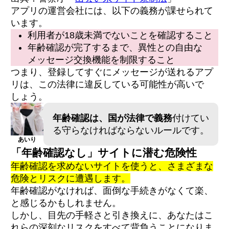
が高い
アプリの運営会社には、以下の義務が課せられて
います。
利用者が18歳未満でないことを確認すること
年齢確認をすると自宅に郵便物は届きます
年齢確認が完了するまで、異性との自由な
か？
画像を加工アプリで編集して提出してもいい
メッセージ交換機能を制限すること
ですか？
つまり、登録してすぐにメッセージが送れるアプ
他人（家族や友人）の身分証を借りてもバレ
リは、この法律に違反している可能性が高いで
ませんか？
免許証がない場合はどうすればいいですか？
しょう。
年齢確認は、国が法律で義務
付けてい
る守らなければならないルールです。
あいり
「年齢確認なし」サイトに潜む危険性
年齢確認を求めないサイトを使うと、さまざまな
危険とリスクに遭遇します。
年齢確認がなければ、面倒な手続きがなくて楽、
と感じるかもしれません。
しかし、目先の手軽さと引き換えに、あなたはこ
れらの深刻なリスクをすべて背負うことになりま