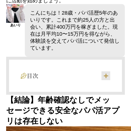
に活動を始めましょう。
こんにちは！28歳・パパ活歴5年のあ
いりです。これまで約25人の方と出
あいり
会い、累計400万円を稼ぎました。現
在は月平均10〜15万円を得ながら、
体験談を交えてパパ活について発信し
ています。
目次
メッセージ交換には年齢確認が必須な理由
【結論】年齢確認なしでメッ
「年齢確認なし」サイトに潜む危険性
セージできる安全なパパ活アプ
リは存在しない
年齢確認：18歳未満の利用を防ぐ「法律上の
義務」