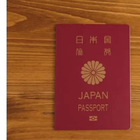
本人確認：なりすましを防ぎ「信頼の証」を
得るための任意確認
SMS/電話番号認証：業者や複数アカウントを
排除する「安全フィルター」
法律（出会い系サイト規制法）による義務化
安全な会員であることの証明
提出しないと機能が制限される
【基本】多くのアプリで使える4つの代表的な
身分証
マイナンバーカードを提出する際の注意点
学生証は年齢確認に使える？アプリごとの対
応状況と注意点
原因1：写真が不鮮明・光が反射している【撮
影の基本ミス】
原因2：登録情報と書類の不一致【意外なケア
レスミス】
原因3：書類自体に問題がある【有効期限や住
所の落とし穴】