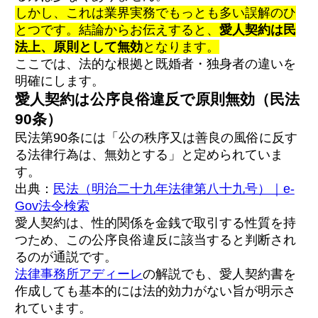
しかし、これは業界実務でもっとも多い誤解のひ
とつです。結論からお伝えすると、
愛人契約は民
法上、原則として無効
となります。
ここでは、法的な根拠と既婚者・独身者の違いを
明確にします。
愛人契約は公序良俗違反で原則無効（民法
90条）
民法第90条には「公の秩序又は善良の風俗に反す
る法律行為は、無効とする」と定められていま
す。
出典：
民法（明治二十九年法律第八十九号）｜e-
Gov法令検索
愛人契約は、性的関係を金銭で取引する性質を持
つため、この公序良俗違反に該当すると判断され
るのが通説です。
法律事務所アディーレ
の解説でも、愛人契約書を
作成しても基本的には法的効力がない旨が明示さ
れています。