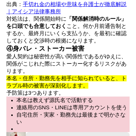
出典：
手切れ金の相場や意味を弁護士が徹底解説
｜アイシア法律事務所
対処法は、関係開始時に
「関係解消時のルール」
を口頭でも合意しておく
こと。何か月前通告制と
するか、最終月にいくら支払うか、を最初に確認
しておくと交渉時の根拠になります。
④身バレ・ストーカー被害
愛人契約は秘密性が高い関係性であるがゆえに、
関係がこじれた際にストーカー化するリスクがあ
ります。
本名・住所・勤務先を相手に知られていると、ト
ラブル時の被害が深刻化します。
予防策は3つあります。
本名は教えず源氏名で活動する
連絡用のSNS・LINEは専用アカウントを使う
自宅住所・実家・勤務先は最後まで明かさな
い