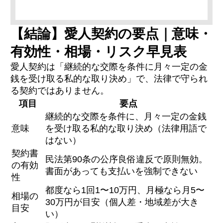
【結論】愛人契約の要点｜意味・
有効性・相場・リスク早見表
愛人契約の定義
パパ活との違い
愛人契約は「継続的な交際を条件に月々一定の金
増えている社会背景
銭を受け取る私的な取り決め」で、法律で守られ
る契約ではありません。
項目
要点
愛人契約は公序良俗違反で原則無効（民法90
継続的な交際を条件に、月々一定の金銭
条）
売春防止法に触れるおそれ
意味
を受け取る私的な取り決め（法律用語で
既婚者との関係は不貞・慰謝料のリスク
はない）
契約書ひな形の落とし穴
契約書
民法第90条の公序良俗違反で原則無効。
の有効
書面があっても支払いを強制できない
性
契約タイプ別・都度払いの目安
月額・定期契約の相場
都度なら1回1〜10万円、月極なら月5〜
相場の
なぜ金額に幅が出るのか
30万円が目安（個人差・地域差が大き
目安
い）
①既婚者なら慰謝料50〜300万円の請求