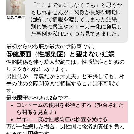
「ここまで気にしなくても」と思うか
もしれませんが、関係が良好な時期に
ゆみこ先生
油断して情報を渡してしまった結果、
別れ際に脅迫やストーカー化に発展し
た事例を私はいくつも見てきました。
最初からの徹底が最大の予防策です。
⑤健康面（性感染症）と望まない妊娠
性的関係を伴う愛人契約では、性感染症と妊娠の
リスクがつねにあります。
男性側が「専属だから大丈夫」と主張しても、相
手の他の交際関係まで把握することは不可能で
す。
最低限守るべきは2点です。
コンドームの使用を必須とする（拒否された
ら関係を見直す）
半年に一度は性感染症の検査を受ける
万が一妊娠した場合、男性側に経済的責任を負わ
せるのは困難です。