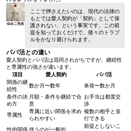
ここで押さえたいのは、現代の法律の
もとでは愛人契約が「契約」として保
ゆみこ先生
護されない、という事実です。この前
提を知っておくだけで、後々のトラブ
ルをかなり避けられます。
パパ活との違い
愛人契約とパパ活は混同されがちですが、継続性
と専属性の強さが違います。
項目
愛人契約
パパ活
関係の継
数か月〜数年
単発〜数か月
続性
条件の決
月額・条件を継続で合
お手当は都度交
め方
意
渉
専属に近い関係を求め
複数の相手と並
専属性
られやすい
行できる
前提としないこ
性的関係
伴うのが一般的