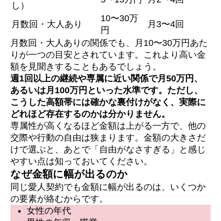
し）
10〜30万
月数回・大人あり
月3〜4回
円
月数回・大人ありの関係でも、月10〜30万円あた
りが一つの目安とされています。これより高い金
額を見聞きすることもあるでしょう。
週1回以上の継続や専属に近い関係で月50万円、
あるいは月100万円といった水準です。ただし、
こうした高額帯には確かな裏付けがなく、実際に
どれほど存在するのかは分かりません。
専属性が高くなるほど金額は上がる一方で、他の
交際や行動の自由は狭まります。金額の大きさだ
けで選ぶと、あとで「自由がなさすぎる」と感じ
やすい点は知っておいてください。
なぜ金額に幅が出るのか
同じ愛人契約でも金額に幅が出るのは、いくつか
の要素が絡むからです。
女性の年代