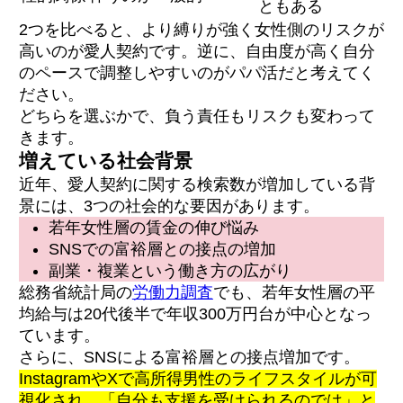
ともある
2つを比べると、より縛りが強く女性側のリスクが
高いのが愛人契約です。逆に、自由度が高く自分
のペースで調整しやすいのがパパ活だと考えてく
ださい。
どちらを選ぶかで、負う責任もリスクも変わって
きます。
増えている社会背景
近年、愛人契約に関する検索数が増加している背
景には、3つの社会的な要因があります。
若年女性層の賃金の伸び悩み
SNSでの富裕層との接点の増加
副業・複業という働き方の広がり
総務省統計局の
労働力調査
でも、若年女性層の平
均給与は20代後半で年収300万円台が中心となっ
ています。
さらに、SNSによる富裕層との接点増加です。
InstagramやXで高所得男性のライフスタイルが可
視化され、「自分も支援を受けられるのでは」と