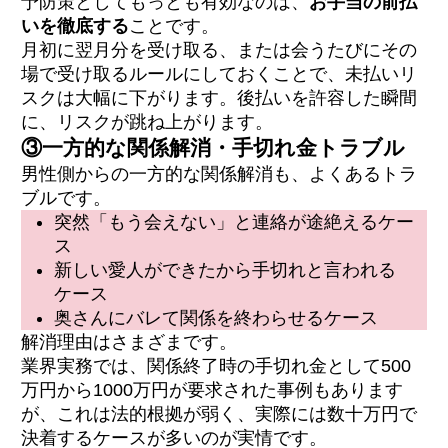
予防策としてもっとも有効なのは、
お手当の前払
いを徹底する
ことです。
月初に翌月分を受け取る、または会うたびにその
場で受け取るルールにしておくことで、未払いリ
スクは大幅に下がります。後払いを許容した瞬間
に、リスクが跳ね上がります。
③一方的な関係解消・手切れ金トラブル
男性側からの一方的な関係解消も、よくあるトラ
ブルです。
突然「もう会えない」と連絡が途絶えるケー
ス
新しい愛人ができたから手切れと言われる
ケース
奥さんにバレて関係を終わらせるケース
解消理由はさまざまです。
業界実務では、関係終了時の手切れ金として500
万円から1000万円が要求された事例もあります
が、これは法的根拠が弱く、実際には数十万円で
決着するケースが多いのが実情です。