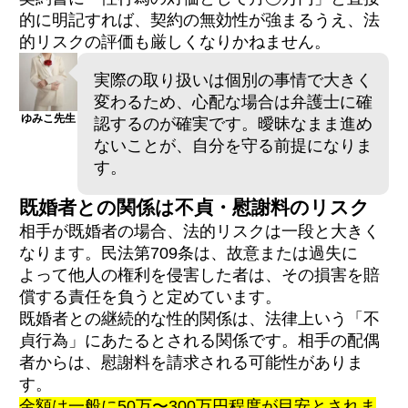
的に明記すれば、契約の無効性が強まるうえ、法
的リスクの評価も厳しくなりかねません。
実際の取り扱いは個別の事情で大きく
変わるため、心配な場合は弁護士に確
ゆみこ先生
認するのが確実です。曖昧なまま進め
ないことが、自分を守る前提になりま
す。
既婚者との関係は不貞・慰謝料のリスク
相手が既婚者の場合、法的リスクは一段と大きく
なります。民法第709条は、故意または過失に
よって他人の権利を侵害した者は、その損害を賠
償する責任を負うと定めています。
既婚者との継続的な性的関係は、法律上いう「不
貞行為」にあたるとされる関係です。相手の配偶
者からは、慰謝料を請求される可能性がありま
す。
金額は一般に50万〜300万円程度が目安とされま