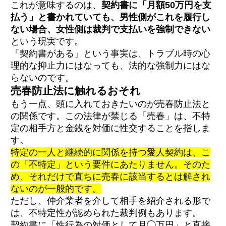
これが意味するのは、
契約書に「月額50万円を支
払う」と書かれていても、男性側がこれを履行し
ない場合、女性側は裁判で支払いを強制できない
という現実です。
「契約書がある」という事実は、トラブル時の心
理的な抑止力にはなっても、法的な強制力にはな
らないのです。
売春防止法に触れるおそれ
もう一点、頭に入れておきたいのが売春防止法と
の関係です。この法律が禁じる「売春」は、不特
定の相手方と金銭を対価に性交することを指しま
す。
特定の一人と継続的に関係を持つ愛人契約は、こ
の「不特定」という要件にあたりません。そのた
め、それだけで直ちに売春に該当するとは解され
ないのが一般的です。
ただし、仲介業者を介して相手を紹介される形で
は、不特定性が認められた裁判例もあります。
契約書に「性行為の対価として月◯万円」と直接