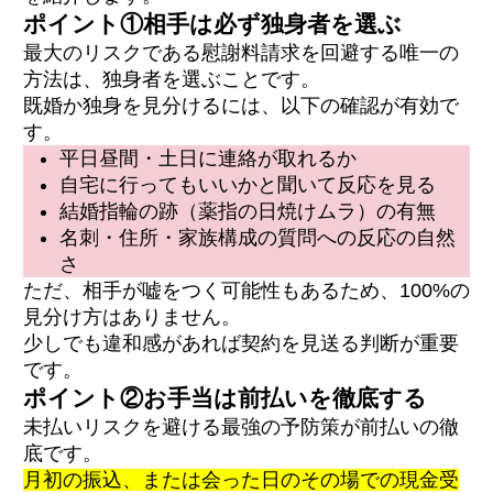
ポイント①相手は必ず独身者を選ぶ
最大のリスクである慰謝料請求を回避する唯一の
方法は、独身者を選ぶことです。
既婚か独身を見分けるには、以下の確認が有効で
す。
平日昼間・土日に連絡が取れるか
自宅に行ってもいいかと聞いて反応を見る
結婚指輪の跡（薬指の日焼けムラ）の有無
名刺・住所・家族構成の質問への反応の自然
さ
ただ、相手が嘘をつく可能性もあるため、100%の
見分け方はありません。
少しでも違和感があれば契約を見送る判断が重要
です。
ポイント②お手当は前払いを徹底する
未払いリスクを避ける最強の予防策が前払いの徹
底です。
月初の振込、または会った日のその場での現金受