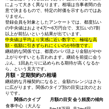
によって大きく異なります。相場は当事者間の合
意で決まるもので、特定の対価を示すものではあ
りません。
登録会員を対象としたアンケートでは、都度払い
の中央値はおよそ4万〜6万円台で、支払いの7割
以上が前払いという結果が出ています。
中央値は平均より実感に近い数字で、極端な高
額・低額に引きずられにくいのが特徴です。
継続的な関係では、都度のパパ活より金額がやや
上がりやすいとも言われます。継続を前提に会う
ぶん、1回あたりに込められる期待が高くなるか
ら、という見方です。
月額・定期契約の相場
継続的な月極契約になると、金額のレンジはさら
に広がります。関係のタイプ別の目安は次のとお
りです。
関係のタイプ
月額の目安
会う頻度の傾向
食事中心（大人な
5〜15万円
月2〜4回