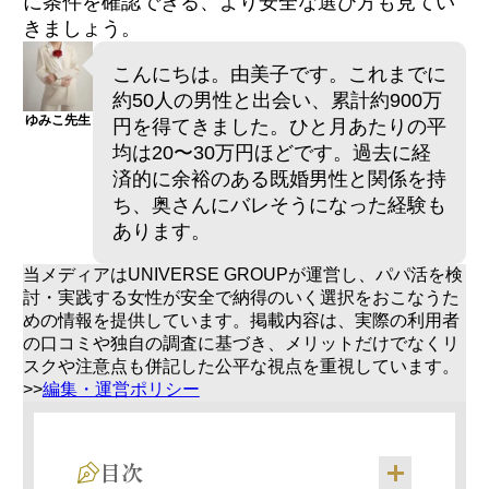
に条件を確認できる、より安全な選び方も見てい
きましょう。
こんにちは。由美子です。これまでに
約50人の男性と出会い、累計約900万
ゆみこ先生
円を得てきました。ひと月あたりの平
均は20〜30万円ほどです。過去に経
済的に余裕のある既婚男性と関係を持
ち、奥さんにバレそうになった経験も
あります。
当メディアはUNIVERSE GROUPが運営し、パパ活を検
討・実践する女性が安全で納得のいく選択をおこなうた
めの情報を提供しています。掲載内容は、実際の利用者
の口コミや独自の調査に基づき、メリットだけでなくリ
スクや注意点も併記した公平な視点を重視しています。
>>
編集・運営ポリシー
目次