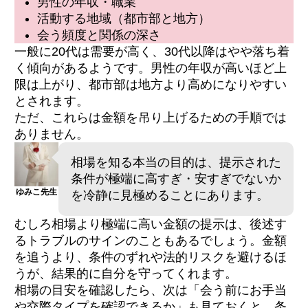
男性の年収・職業
活動する地域（都市部と地方）
会う頻度と関係の深さ
一般に20代は需要が高く、30代以降はやや落ち着
く傾向があるようです。男性の年収が高いほど上
限は上がり、都市部は地方より高めになりやすい
とされます。
ただ、これらは金額を吊り上げるための手順では
ありません。
相場を知る本当の目的は、提示された
条件が極端に高すぎ・安すぎでないか
ゆみこ先生
を冷静に見極めることにあります。
むしろ相場より極端に高い金額の提示は、後述す
るトラブルのサインのこともあるでしょう。金額
を追うより、条件のずれや法的リスクを避けるほ
うが、結果的に自分を守ってくれます。
相場の目安を確認したら、次は「会う前にお手当
や交際タイプを確認できるか」も見ておくと、条