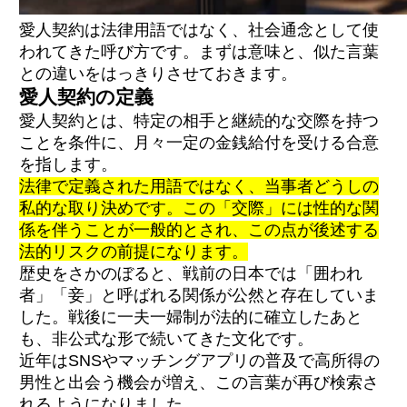
愛人契約は法律用語ではなく、社会通念として使
われてきた呼び方です。まずは意味と、似た言葉
との違いをはっきりさせておきます。
愛人契約の定義
愛人契約とは、特定の相手と継続的な交際を持つ
ことを条件に、月々一定の金銭給付を受ける合意
を指します。
法律で定義された用語ではなく、当事者どうしの
私的な取り決めです。この「交際」には性的な関
係を伴うことが一般的とされ、この点が後述する
法的リスクの前提になります。
歴史をさかのぼると、戦前の日本では「囲われ
者」「妾」と呼ばれる関係が公然と存在していま
した。戦後に一夫一婦制が法的に確立したあと
も、非公式な形で続いてきた文化です。
近年はSNSやマッチングアプリの普及で高所得の
男性と出会う機会が増え、この言葉が再び検索さ
れるようになりました。