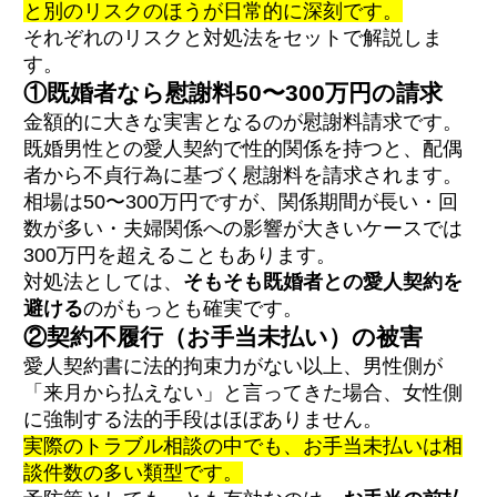
と別のリスクのほうが日常的に深刻です。
それぞれのリスクと対処法をセットで解説しま
す。
①既婚者なら慰謝料50〜300万円の請求
金額的に大きな実害となるのが慰謝料請求です。
既婚男性との愛人契約で性的関係を持つと、配偶
者から不貞行為に基づく慰謝料を請求されます。
相場は50〜300万円ですが、関係期間が長い・回
数が多い・夫婦関係への影響が大きいケースでは
300万円を超えることもあります。
対処法としては、
そもそも既婚者との愛人契約を
避ける
のがもっとも確実です。
②契約不履行（お手当未払い）の被害
愛人契約書に法的拘束力がない以上、男性側が
「来月から払えない」と言ってきた場合、女性側
に強制する法的手段はほぼありません。
実際のトラブル相談の中でも、お手当未払いは相
談件数の多い類型です。