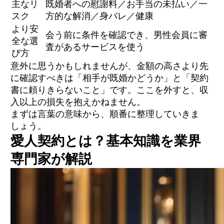
主なリ
既婚者への慰謝料／お手当の未払い／一
②契約不履行（お手当未払い）の被害
③一方的な関係解消・手切れ金トラブル
スク
方的な解消／身バレ／健康
④身バレ・ストーカー被害
より安
⑤健康面（性感染症）と望まない妊娠
会う前に条件を確認でき、男性会員に審
全な選
査があるサービスを使う
び方
ポイント①相手は必ず独身者を選ぶ
意外に思うかもしれませんが、金額の高さより先
ポイント②お手当は前払いを徹底する
ポイント③愛人契約書のひな形と注意点
に確認すべきは「相手が既婚かどうか」と「契約
ポイント④連絡手段・SNSは分けて身バレ防
書に頼りきらないこと」です。ここを外すと、収
止
入以上の損失を抱えかねません。
まずは言葉の意味から、順番に整理していきま
しょう。
従来の出会い方（紹介・水商売・SNS）の問
題点
愛人契約とは？基本知識を業界
アプリ・審査制サービスとの違い
PATOLOが選ばれる理由｜完全審査制と事前
専門家が解説
相場確認
Q1. 愛人契約書に法的効力はありますか？
Q2. 愛人契約の月額相場はいくらですか？
Q3. 既婚者との愛人契約で慰謝料を請求され
たら？
Q4. 愛人契約相手はどこで見つけますか？