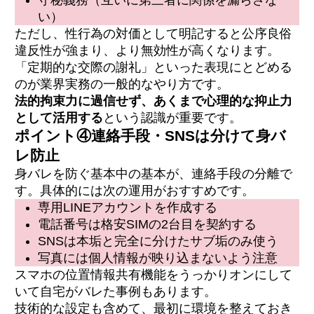
守秘義務（互いに第三者に関係を漏らさな
い）
ただし、性行為の対価として明記すると公序良俗
違反性が強まり、より無効性が高くなります。
「定期的な交際の謝礼」といった表現にとどめる
のが業界実務の一般的なやり方です。
法的拘束力に過信せず、あくまで心理的な抑止力
として活用する
という認識が重要です。
ポイント④連絡手段・SNSは分けて身バ
レ防止
身バレを防ぐ基本中の基本が、連絡手段の分離で
す。具体的には次の運用がおすすめです。
専用LINEアカウントを作成する
電話番号は格安SIMの2台目を契約する
SNSは本垢と完全に分けたサブ垢のみ使う
写真には個人情報が映り込まないよう注意
スマホの位置情報共有機能をうっかりオンにして
いて自宅がバレた事例もあります。
技術的な設定も含めて、最初に環境を整えておき