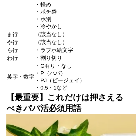
・軽め
・ポチ袋
・ホ別
・冷やかし
ま行
（該当なし）
や行
（該当なし）
ら行
・ラブホ絵文字
わ行
・割り切り
・G有り・なし
・P（パパ）
英字・数字
・PJ（ピージェイ）
・0.5・1など
【最重要】これだけは押さえる
べきパパ活必須用語