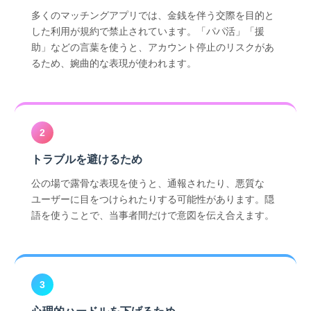
絵文字を間違えて使ってしまった場合どうな
多くのマッチングアプリでは、金銭を伴う交際を目的と
りますか？
した利用が規約で禁止されています。「パパ活」「援
最新のパパ活用語はどこで調べられますか？
助」などの言葉を使うと、アカウント停止のリスクがあ
るため、婉曲的な表現が使われます。
2
トラブルを避けるため
公の場で露骨な表現を使うと、通報されたり、悪質な
ユーザーに目をつけられたりする可能性があります。隠
語を使うことで、当事者間だけで意図を伝え合えます。
3