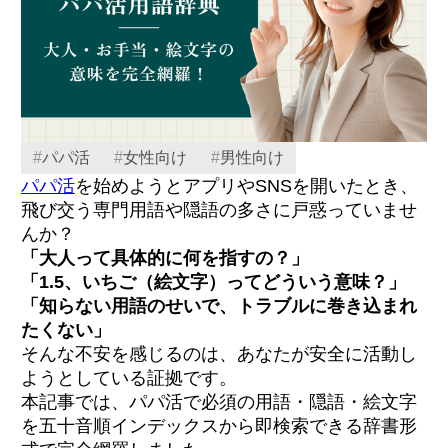
#
パパ活
#
女性向け
#
男性向け
パパ活
を始めようとアプリやSNSを開いたとき、
飛び交う専門用語や隠語の多さに戸惑っていませ
んか？
「大人って具体的に何を指すの？」
「1.5、いちご（絵文字）ってどういう意味？」
「知らない用語のせいで、トラブルに巻き込まれ
たくない」
そんな不安を感じるのは、あなたが安全に活動し
ようとしている証拠です。
本記事では、パパ活で必須の用語・隠語・絵文字
を五十音順インデックスから即検索できる辞書形