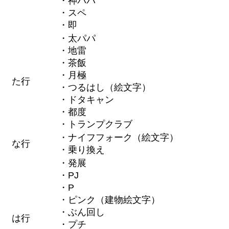
・神パパ
・スペ
・即
・太パパ
・地雷
・茶飯
・月極
た行
・つるはし（絵文字）
・ドタキャン
・都度
・トランプクラブ
・ナイフフォーク（絵文字）
な行
・乗り換え
・発展
・PJ
・P
・ピンク（建物絵文字）
・ぶん回し
は行
・プチ