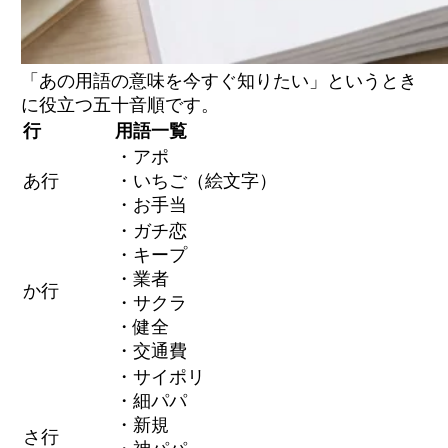
「あの用語の意味を今すぐ知りたい」というとき
に役立つ五十音順です。
行
用語一覧
・アポ
あ行
・いちご（絵文字）
・お手当
・ガチ恋
・キープ
・業者
か行
・サクラ
・健全
・交通費
・サイポリ
・細パパ
・新規
さ行