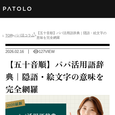
女性TOP
【五十音順】パパ活用語辞典｜隠語・絵文字の
パパ活コラム
TOP
意味を完全網羅
男性TOP
2026.02.16
127VIEW
加盟店TOP
【五十音順】パパ活用語辞
ABOUT US
典｜隠語・絵文字の意味を
完全網羅