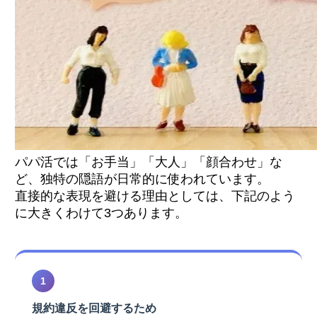
お手当・金銭に関する用語
いちごの絵文字｜1.5万円など数字の隠語
お茶の絵文字｜カフェでの顔合わせの示唆
ナイフフォークの絵文字｜食事デートの示唆
つるはしの絵文字｜大人ありデートを指す
トランプのクラブの絵文字｜交際クラブを指
す
ピンク色の建物の絵文字｜ラブホテルを指す
アプリのプロフィールに直接書くのはBAN対
パパ活では「お手当」「大人」「顔合わせ」な
象
ど、独特の隠語が日常的に使われています。
意味の誤解が大きな金銭・身体トラブルを招
直接的な表現を避ける理由としては、下記のよう
く
「隠語が多すぎる相手」には警戒が必要
に大きくわけて3つあります。
「大人」の具体的な内容はどこまでですか？
隠語を使いすぎると相手に不信感を与えます
1
か？
知らない用語が出てきたら相手に直接聞いて
規約違反を回避するため
も良いですか？