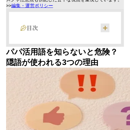
>>
編集・運営ポリシー
目次
パパ活用語を知らないと危険？
隠語が使われる3つの理由
大人｜肉体関係の有無を示す最重要ワード
顔合わせ｜初めて会う際の目的と流れ
お手当｜金銭的サポートの呼び方
茶飯｜食事のみの関係性のこと
定期｜継続的な関係を結ぶこと
登場人物に関する用語
関係性・条件に関する用語