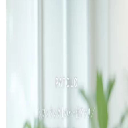
札幌のパパ活男性の職業や年収傾向を把握す
る
出張に来る（もしくは来ている）パパを狙う
＜成功体験＞素敵な経営者パパと出会えた女
子大生Aさんの話
＜失敗談＞お手当が未払いに…地雷パパに遭
遇したOL・Bさんの教訓
Q1. 30代からでも始められますか？容姿に自
信がなくても大丈夫？
Q2. 「大人」の関係なしで、食事だけでも
会ってくれるパパは本当にいますか？
Q3. 家族や職場に身バレしないか心配です。
何か対策はありますか？
Q5. 札幌で効率よくパパを見つけるには、ど
のエリアで活動するのがおすすめですか？