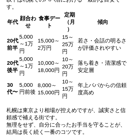
す。
定期
顔合わ
食事デー
年代
（月
傾向
せ
ト
）
5,000
15～
20代
15,000～
若さ・会話の明るさ
～1万
25万
前半
2万円
が評価されやすい
円
円
5,000
10～
20代
10,000～
落ち着き・清潔感で
～1万
20万
後半
18,000円
安定層
円
円
10～
30
5,000
8,000～
年上パパからの信頼
15万
代〜
円前後
15,000円
度高め
円
札幌は東京より相場が控えめですが、誠実さと信
頼感で補える街です。
無理をせず、自分に合ったお手当を守ることが、
結局は長く続く一番のコツです。