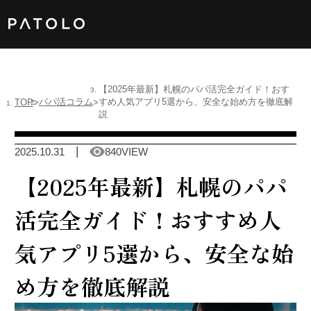
女性TOP
【2025年最新】札幌のパパ活完全ガイド！おす
パパ活コラム
すめ人気アプリ5選から、安全な始め方を徹底解
TOP
男性TOP
説
加盟店TOP
2025.10.31
840VIEW
【2025年最新】札幌のパパ
ABOUT US
活完全ガイド！おすすめ人
女性会員
気アプリ5選から、安全な始
男性会員
め方を徹底解説
Language