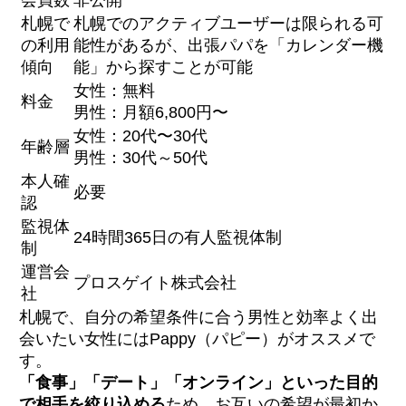
札幌で
札幌でのアクティブユーザーは限られる可
の利用
能性があるが、出張パパを「カレンダー機
傾向
能」から探すことが可能
女性：無料
料金
男性：月額6,800円〜
女性：20代〜30代
年齢層
男性：30代～50代
本人確
必要
認
監視体
24時間365日の有人監視体制
制
運営会
プロスゲイト株式会社
社
札幌で、自分の希望条件に合う男性と効率よく出
会いたい女性にはPappy（パピー）がオススメで
す。
「食事」「デート」「オンライン」といった目的
で相手を絞り込める
ため、お互いの希望が最初か