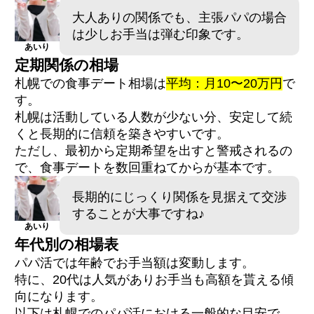
大人ありの関係でも、主張パパの場合
は少しお手当は弾む印象です。
あいり
定期関係の相場
札幌での食事デート相場は
平均：月10〜20万円
で
す。
札幌は活動している人数が少ない分、安定して続
くと長期的に信頼を築きやすいです。
ただし、最初から定期希望を出すと警戒されるの
で、食事デートを数回重ねてからが基本です。
長期的にじっくり関係を見据えて交渉
することが大事ですね♪
あいり
年代別の相場表
パパ活では年齢でお手当額は変動します。
特に、20代は人気がありお手当も高額を貰える傾
向になります。
以下は札幌でのパパ活における一般的な目安で