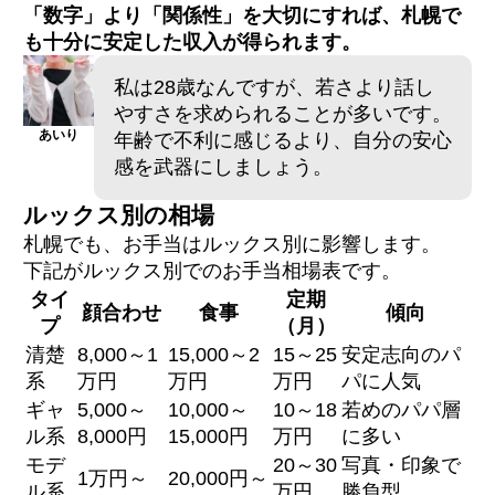
「数字」より「関係性」を大切にすれば、札幌で
も十分に安定した収入が得られます。
私は28歳なんですが、若さより話し
やすさを求められることが多いです。
あいり
年齢で不利に感じるより、自分の安心
感を武器にしましょう。
ルックス別の相場
札幌でも、お手当はルックス別に影響します。
下記がルックス別でのお手当相場表です。
タイ
定期
顔合わせ
食事
傾向
プ
（月）
清楚
8,000～1
15,000～2
15～25
安定志向のパ
系
万円
万円
万円
パに人気
ギャ
5,000～
10,000～
10～18
若めのパパ層
ル系
8,000円
15,000円
万円
に多い
モデ
20～30
写真・印象で
1万円～
20,000円～
ル系
万円
勝負型