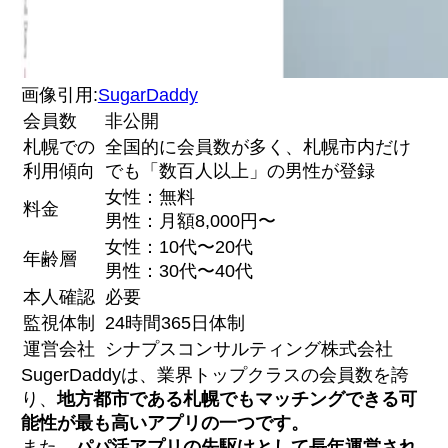
画像引用:
SugarDaddy
会員数
非公開
札幌での
全国的に会員数が多く、札幌市内だけ
利用傾向
でも「数百人以上」の男性が登録
女性：無料
料金
男性：月額8,000円〜
女性：10代〜20代
年齢層
男性：30代〜40代
本人確認
必要
監視体制
24時間365日体制
運営会社
シナプスコンサルティング株式会社
SugerDaddyは、業界トップクラスの会員数を誇
り、
地方都市である札幌でもマッチングできる可
能性が最も高いアプリの一つです。
また、
パパ活アプリの先駆けとして長年運営され