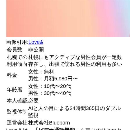
画像引用:
Love&
会員数
非公開
札幌での
札幌にもアクティブな男性会員が一定数
利用傾向
存在し、出張で訪れる男性の利用も多い
女性：無料
料金
男性：月額5,980円〜
女性：10代〜20代
年齢層
男性：30代〜40代
本人確認
必要
AIと人の目による24時間365日のダブル
監視体制
監視
運営会社
株式会社Blueborn