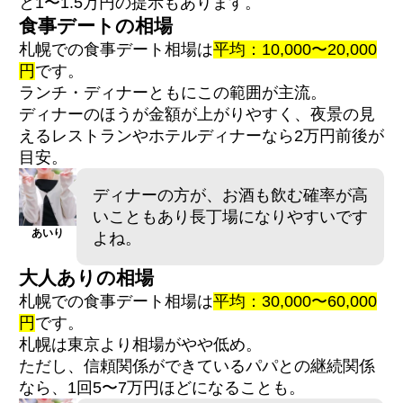
と1〜1.5万円の提示もあります。
食事デートの相場
札幌での食事デート相場は
平均：10,000〜20,000
円
です。
ランチ・ディナーともにこの範囲が主流。
ディナーのほうが金額が上がりやすく、夜景の見
えるレストランやホテルディナーなら2万円前後が
目安。
ディナーの方が、お酒も飲む確率が高
いこともあり長丁場になりやすいです
あいり
よね。
大人ありの相場
札幌での食事デート相場は
平均：30,000〜60,000
円
です。
札幌は東京より相場がやや低め。
ただし、信頼関係ができているパパとの継続関係
なら、1回5〜7万円ほどになることも。