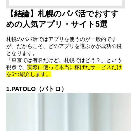
1.PATOLO（パトロ）
【結論】札幌のパパ活でおすす
2.SugarDaddy（シュガーダディ）
3.Love&（ラブアン）
めの人気アプリ・サイト5選
4.Paddy（パディ）
5.Pappy（パピー）
札幌のパパ活ではアプリを使うのが一般的です
が、だからこそ、どのアプリを選ぶかが成功の鍵
顔合わせの相場
となります。
食事デートの相場
「東京では有名だけど、札幌ではどう？」という
大人ありの相場
視点で、
実際に使って本当に稼げたサービスだけ
定期関係の相場
年代別の相場表
を5つ紹介します。
ルックス別の相場
1.PATOLO
（
パトロ
）
札幌でおすすめのデートスポット
札幌で人気のカフェ
札幌で人気のランチスポット
札幌で人気のディナースポット
札幌で人気のホテル