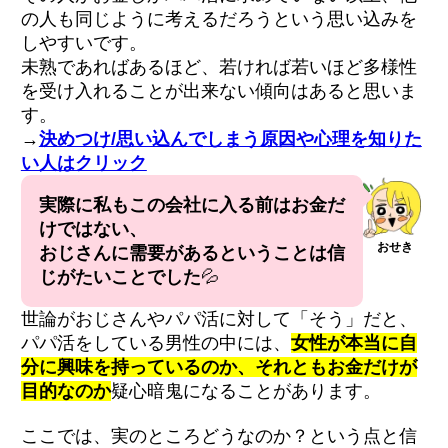
の人も同じように考えるだろうという思い込みを
しやすいです。
未熟であればあるほど、若ければ若いほど多様性
を受け入れることが出来ない傾向はあると思いま
す。
→
決めつけ/思い込んでしまう原因や心理を知りた
い人はクリック
実際に私もこの会社に入る前はお金だ
けではない、
おせき
おじさんに需要があるということは信
じがたいことでした
💦
世論がおじさんやパパ活に対して「そう」だと、
パパ活をしている男性の中には、
女性が本当に自
分に興味を持っているのか、それともお金だけが
目的なのか
疑心暗鬼になることがあります。
ここでは、実のところどうなのか？という点と信