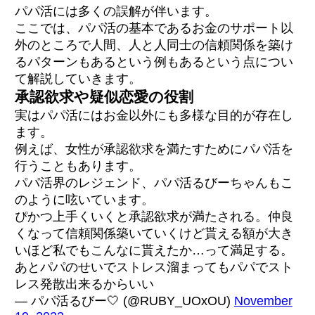
パパ活には多くの誤解が伴います。
ここでは、パパ活の基本であるお金のサポート以
外のところで人間、人と人同士の信頼関係を築け
るパターンもあるという例もあるという点につい
て解説していきます。
承認欲求や疑似恋愛の役割
実はパパ活にはお金以外にも多様な目的が存在し
ます。
例えば、女性が承認欲求を満たすためにパパ活を
行うこともあります。
パパ活界のレジェンド、パパ活るびーちゃんもこ
のように呟いています。
ぴかつ上手くいくと承認欲求が満たされる。仲良
くなって信頼関係築いていくけど貰える額が大き
いほど私でもこんなに貰えたか…って満足する。
あとパパのせいでストレス溜まってもパパでスト
レス発散出来るからいい
— パパ活るびー🤍 (@RUBY_UOxOU)
November