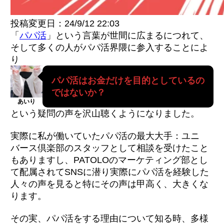
投稿変更日：24/9/12 22:03
「
パパ活
」という言葉が世間に広まるにつれて、
そして多くの人がパパ活界隈に参入することによ
り
パパ活はお金だけを目的としているの
ではないか？
あいり
という疑問の声を沢山聴くようになりました。
実際に私が働いていたパパ活の最大大手：ユニ
バース倶楽部のスタッフとして相談を受けたこと
もありますし、PATOLOのマーケティング部とし
て配属されてSNSに潜り実際にパパ活を経験した
人々の声を見ると特にその声は甲高く、大きくな
ります。
その実、パパ活をする理由について知る時、多様