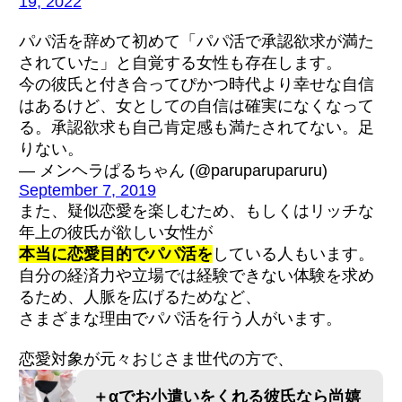
19, 2022
パパ活を辞めて初めて「パパ活で承認欲求が満た
されていた」と自覚する女性も存在します。
今の彼氏と付き合ってぴかつ時代より幸せな自信
はあるけど、女としての自信は確実になくなって
る。承認欲求も自己肯定感も満たされてない。足
りない。
— メンヘラぱるちゃん (@paruparuparuru)
September 7, 2019
また、疑似恋愛を楽しむため、もしくはリッチな
年上の彼氏が欲しい女性が
本当に恋愛目的でパパ活を
している人もいます。
自分の経済力や立場では経験できない体験を求め
るため、人脈を広げるためなど、
さまざまな理由でパパ活を行う人がいます。
恋愛対象が元々おじさま世代の方で、
＋αでお小遣いをくれる彼氏なら尚嬉