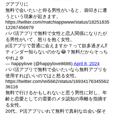
グアプリに
無料で会いたいと仰る男性がいると、袋叩きに遭
うという現象が起きます。
https://twitter.com/matchiappwww/status/18251835
12267456979
パパ活アプリで無料で女性と恋人関係になりたが
る男性がいて、怒りを抱く女性。
p活アプリで普通に会えますか？って奴多過ぎん⁉️
ティンダー知らないのかな😂？無料だからそっち
やれよ💢
— happylove (@happylove8686)
April 8, 2024
パパ活アプリで無料で会いたいなら無料アプリを
使用すればいいのではと怒る女性。
https://twitter.com/rei5662/status/16934176345562
36116
無料で行けるかもしれないと思う男性に対し、年
齢と恋愛としての需要のメタ認知の乖離を指摘す
る女性。
20代、P活アプリいれて無料で真剣な出会い探そ