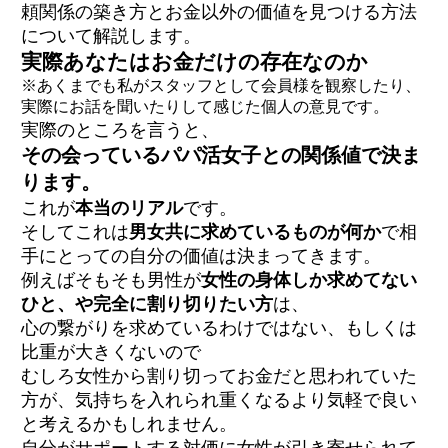
頼関係の築き方とお金以外の価値を見つける方法
について解説します。
実際あなたはお金だけの存在なのか
※あくまでも私がスタッフとして会員様を観察したり、
実際にお話を聞いたりして感じた個人の意見です。
実際のところを言うと、
その会っているパパ活女子との関係値で決ま
ります。
これが
本当のリアル
です。
そしてこれは
男女共に求めているものが何か
で相
手にとっての自分の価値は決まってきます。
例えばそもそも男性が
女性の身体しか求めてない
ひと、や完全に割り切りたい方
は、
心の繋がりを求めているわけではない、もしくは
比重が大きくないので
むしろ女性から割り切ってお金だと思われていた
方が、気持ちを入れられ重くなるより気軽で良い
と考えるかもしれません。