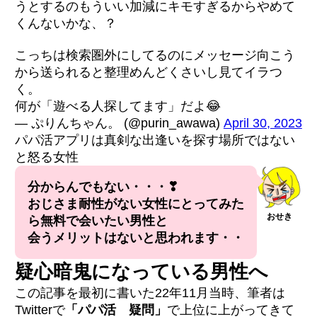
うとするのもういい加減にキモすぎるからやめて
くんないかな、？
こっちは検索圏外にしてるのにメッセージ向こう
から送られると整理めんどくさいし見てイラつ
く。
何が「遊べる人探してます」だよ😂
— ぷりんちゃん。 (@purin_awawa)
April 30, 2023
パパ活アプリは真剣な出逢いを探す場所ではない
と怒る女性
分からんでもない・・・❣
おじさま耐性がない女性にとってみた
おせき
ら無料で会いたい男性と
会うメリットはないと思われます・・
疑心暗鬼になっている男性へ
この記事を最初に書いた22年11月当時、筆者は
Twitterで
「パパ活 疑問」
で上位に上がってきて