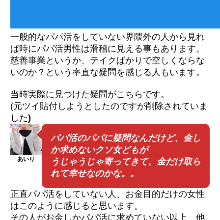
一般的なパパ活をしていない界隈外の人から見れ
ば時にパパ活男性は滑稽に見える事もあります。
慈善事業というか、テイクばかりで空しくならな
いのか？という率直な疑問を感じる人もいます。
当時実際に見つけた疑問がこちらです。
(元ツイ貼付しようとしたのですが削除されていま
した
)
パパ活のパパに疑問なんだけど、金し
か求めないクソ女どもが
あいり
うじゃうじゃ寄ってきて、金だけ取ら
れて幸せなのかな。。
正直パパ活をしていない人、お金目的だけの女性
はこのように感じると思います。
その人がお金しかパパ活に求めていない以上、他