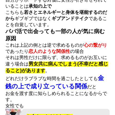
自分がサポートする対価に女性が引き寄せられて
いることは
承知の上で
こちらも
若さとエネルギーと身体を堪能するのだ
から
ギブギブではなく
ギブアンドテイク
であるこ
とを自覚しています。
パパ活で出会っても一部の人が気に病む
原因
これは上記の例とは逆で求めるものが
心の繋がり
であったり
恋人のような関係性
の場合
それは男性だけに限らず、求めるものがお互いに
男女共に病んでしまう(不幸だと感じ
違う場合は
ること)があ
ります
。
金
どれだけラブラブな時間を過ごしたとしても
銭の上で成り立っている関係
だと
お金を渡す度に知らしめられることになるからで
す。
女性でも