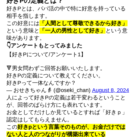
好きPの定義とは？
好きPとは、パパ活の中で特に好意を持っている
相手を指します。
この好意には
「人間として尊敬できるから好き」
という意味と
「一人の男性として好き」
という意
味があります。
👇アンケートもとってみました
【好きPについて/アンケート1】
🔻男女問わずご回答お願いいたします。
好きPの定義について教えてください。
好きPって一体なんですか？
— おせきちゃん👵 (@oseki_chan)
August 8, 2024
人によって好きPの定義は若干変わるということ
が、回答のばらけ方にも表れています。
お金としてだけしか見ているとすれば「好きｐ」
認定はしてもらえません。
この
好きpという言葉そのものが、お金だけでは
ない人と人のつながりが構築出来ている