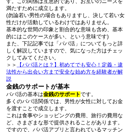
す。この関係は互恵的であり、お互いのニーズを
満たすために成立します。
承認欲求や疑似恋愛の役割
(勿論若い男性の場合もありますし、決して若い女
人脈作りや体験の追求
性だけが活動しているわけではありません。
基本的な世間の印象と割合的な意味も含め、基本
好きPの定義とは？
的にはこのケースが多い、という意味です)
稀にガチ恋に発展して結婚するレアケースも
また、下記記事では「パパ活」についてもっと詳
ある
しく解説していますので、気になった方はチェッ
クしてみてください。
＞＞
【パパ活とは？】初めてでも安心！定義・違
法性から出会い方まで安全な始め方を経験者が解
説
金銭のサポートが基本
パパ活の基本は
金銭のサポート
です。
多くのパパ活関係では、男性が女性に対してお金
を渡すことで成立します。
これは食事やショッピングの費用、旅行の費用な
ど、さまざまな形で提供されることがあります。
ですので、パパ活アプリと言われているマッチン