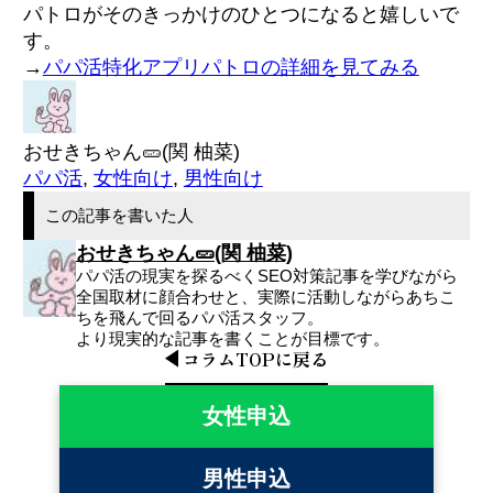
パトロがそのきっかけのひとつになると嬉しいで
す。
→
パパ活特化アプリパトロの詳細を見てみる
おせきちゃん🥒(関 柚菜)
パパ活
,
女性向け
,
男性向け
この記事を書いた人
おせきちゃん🥒(関 柚菜)
パパ活の現実を探るべくSEO対策記事を学びながら
全国取材に顔合わせと、実際に活動しながらあちこ
ちを飛んで回るパパ活スタッフ。
より現実的な記事を書くことが目標です。
コラム
TOP
に戻る
女性申込
男性申込