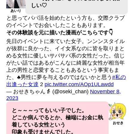
しい♡
あいり
と思ってパパ活を始めたという方も、交際クラブ
のイベントでお会いしたこともあります。
その体験談を元に描いた漫画がこちらです👇
先日のイベントに来ていた女子。ンンンスタイル
が抜群に良かった、イイ女系なのに皆を取りまと
める女性に優しいサバサバ系の女性だった。信じ
がたい話ではあるがこんなに綺麗な女性が相当年
上の男性と恋愛することもあるという事実もま
た、♣男性に夢を与えるのではないかと思う
#私の
出逢った女達
2
pic.twitter.com/AOp1ULawdd
— おせきちゃん👵 (@oseki_chan)
November 8,
2023
と～～～ってもいい子でした。
どこか病んでるとか、極端にお金に執
おせき
着している女性という
印象も受けませんでした。