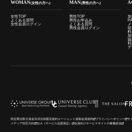
WOMAN
MAN
A
(女性の方へ)
(男性の方へ)
女性TOP
男性TOP
加
よくある質問
男性お申込み
P
女性会員ログイン
よくある質問
メ
男性会員ログイン
収
料
加
協
利
デ
特定商法取引
資金決済法
加盟店規約
エージェント規制
会員規約
プライバシーポリシー
サ
メディア対応方針
SLA（サービス品質保証）
会員向けサービスサイトの稼働状況