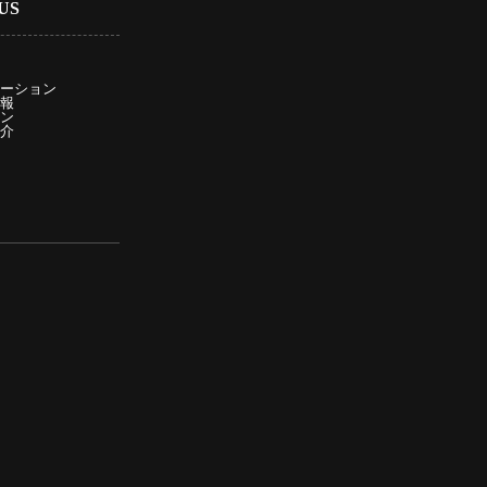
US
ーション
報
ン
介