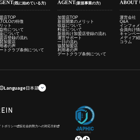
GENT
AGENT
ABOUT 
(既に始めている方)
(新規事業の方)
盟店TOP
加盟店TOP
運営会社
ATOLOの特徴
新規開業のメリット
Q&A
リット
収益について
インフォメ
益性について
料金について
会員向け情
金について
新規向け加盟店登録の流れ
キャンペー
盟店登録の流れ
運営サポート
メディア紹
賛加盟店
一日の流れ
コラム
用者の声
協賛加盟店
ートクラブ条例について
利用者の声
デートクラブ条例について
Language
日本語
イトポリシー
反社会的勢力への対応方針